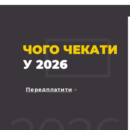
ЧОГО ЧЕКАТИ
У 2026
Передплатити
ійчук: форум, де
Вебінар: Організац