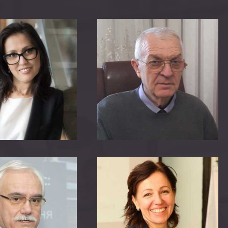
ч NEBOSH, член
on of Occupational
and Health (IOSH)
idge Behavioural
 коуч, наставник,
тренер