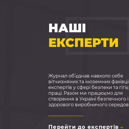
НАШІ
ЕКСПЕРТИ
ТОВ «Сф
БЗР»
атестації робочих міс
навчанні, аудитах з
охорони праці та
повному
Журнал об’єднав навколо себе
консалтинговому
вітчизняних та іноземних фахівці
супроводі підприємст
експертів у сфері безпеки та гігі
сфері охорони праці 
праці. Разом ми працюємо для
промислової безпек
створення в Україні безпечного і
здорового виробничого середо
Перейти до експертів