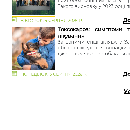
найнебезпечніших місць пра
Такого висновку у 2023 році ді
Д
ВІВТОРОК, 4 СЕРПНЯ 2026 Р.
Токсокароз: симптоми 
лікування
За даними епіднагляду, у За
області фіксуються випадки т
джерелом якого є собаки, коти 
Д
ПОНЕДІЛОК, 3 СЕРПНЯ 2026 Р.
У