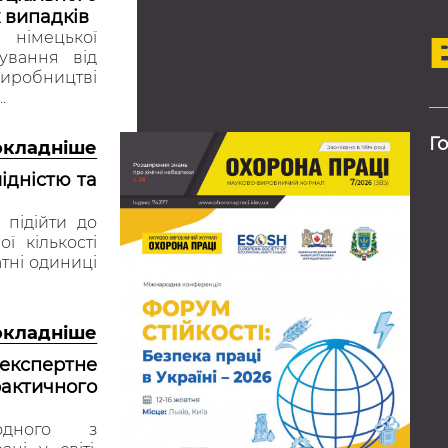
 випадків
 німецької
ування від
робництві
.
Г
окладніше
ідністю та
підійти до
ї кількості
тні одиниці
окладніше
спертне
актичного
дного з