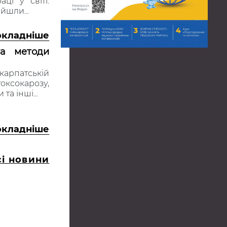
ці у світі.
йшли...
окладніше
та методи
карпатській
оксокарозу,
та інші...
окладніше
сі новини