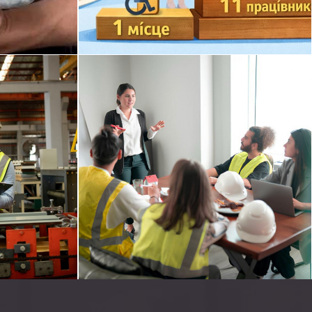
адніше
Докладніше
©
 як
и, а
Хотіли як краще…
ують
Про нову професію «Менеджер
бре
(управитель) з психосоціальної
иємстві є
підтримки персоналу, безпеки та
ревірки й
гігієни праці». Це ефективний
е т...
помічник чи форма...
адніше
Докладніше