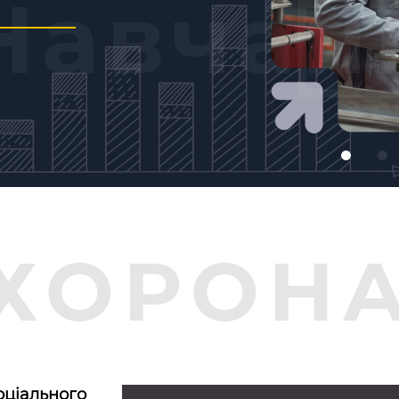
Навчан
ХОРОНА
іального