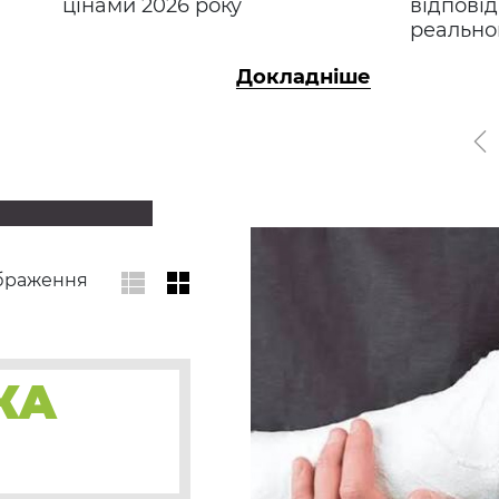
ії
цінами 2026 року
відпов
реально
ше
Докладніше
©
ображення
Німецька модель
соціального страхув
нещасних випадків
КА
Порівняння української 
німецької моделей соці
страхування від нещасн
випадків на виробництві
про значну перевагу нім
систем...