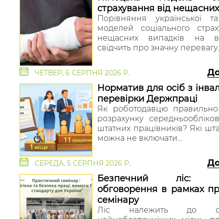
страхування від нещасних
Порівняння української та
моделей соціального страх
нещасних випадків на ви
свідчить про значну перевагу..
Д
ЧЕТВЕР, 6 СЕРПНЯ 2026 Р.
Норматив для осіб з інвал
перевірки Держпраці
Як роботодавцю правильно 
розрахунку середньообліково
штатних працівників? Які шта
можна не включати...
Д
СЕРЕДА, 5 СЕРПНЯ 2026 Р.
Безпечний ліс: ек
обговорення в рамках пр
семінару
Ліс належить до о