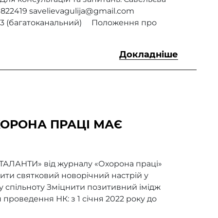
22419 savelievagulija@gmail.com
-93 (багатоканальний) Положення про
Докладніше
ХОРОНА ПРАЦІ МАЄ
АЛАНТИ» від журналу «Охорона праці»
рити святковий новорічний настрій у
ну спільноту Зміцнити позитивний імідж
 проведення НК: з 1 січня 2022 року до