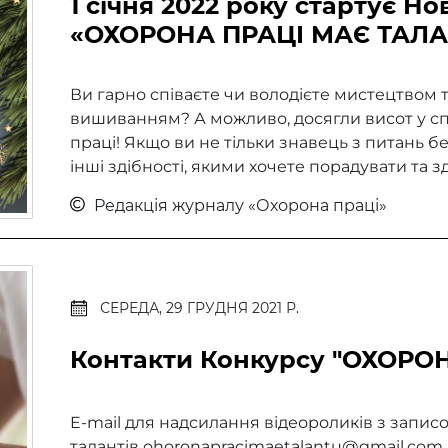
1 січня 2022 року стартує Н
«ОХОРОНА ПРАЦІ МАЄ ТАЛА
Ви гарно співаєте чи володієте мистецтвом 
вишиванням? А можливо, досягли висот у сп
праці! Якщо ви не тільки знавець з питань бе
інші здібності, якими хочете порадувати та зд
Редакція журналу «Охорона праці»
СЕРЕДА, 29 ГРУДНЯ 2021 Р.
Контакти Конкурсу "ОХОРО
E-mail для надсилання відеороликів з запис
талантів ohoronapracimaetalantu@gmail.com 