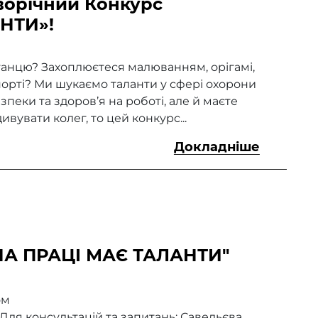
оворічний Конкурс
НТИ»!
танцю? Захоплюєтеся малюванням, орігамі,
орті? Ми шукаємо таланти у сфері охорони
зпеки та здоров’я на роботі, але й маєте
ивувати колег, то цей конкурс...
Докладніше
НА ПРАЦІ МАЄ ТАЛАНТИ"
ом
Для консультацій та запитань: Савельєва