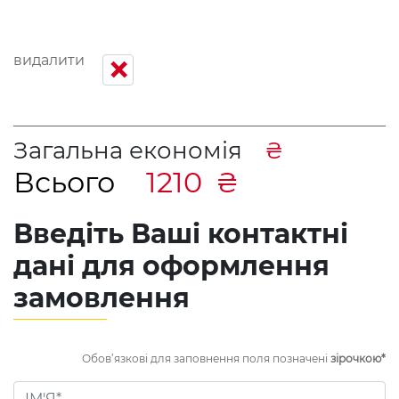
+
видалити
Загальна економія
₴
Всього
1210
₴
Введіть Ваші контактні
дані для оформлення
замовлення
Обов’язкові для заповнення поля позначені
зірочкою*