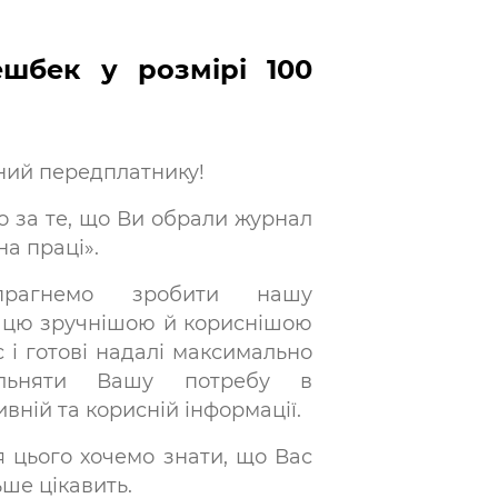
ешбек
у розмірі
100
ий передплатнику!
о за те, що Ви обрали журнал
а праці».
рагнемо зробити нашу
ацю зручнішою й кориснішою
 і готові надалі максимально
ольняти Вашу потребу в
вній та корисній інформації.
я цього хочемо знати, що Вас
ше цікавить.