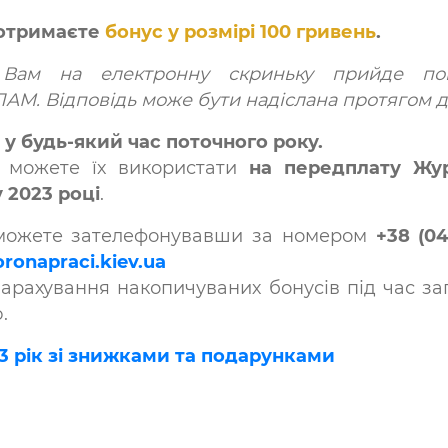
и отримаєте
бонус у розмірі 100 гривень
.
 Вам на електронну скриньку прийде пов
ПАМ. Відповідь може бути надіслана протягом д
у будь-який час поточного року.
и можете їх використати
на передплату Жу
2023 році
.
 можете зателефонувавши за номером
+38 (04
ronapraci.kiev.ua
арахування накопичуваних бонусів під час за
.
 рік зі знижками та подарунками