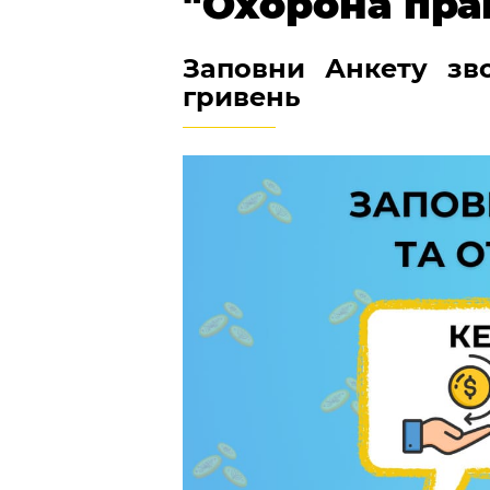
"Охорона пра
Заповни Анкету зв
гривень