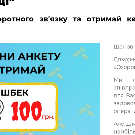
ці"
оротного зв'язку та отримай
к
Шановн
Дякуєм
«Охорон
Ми п
співпр
для Вас
задов
операти
Але дл
найбіль