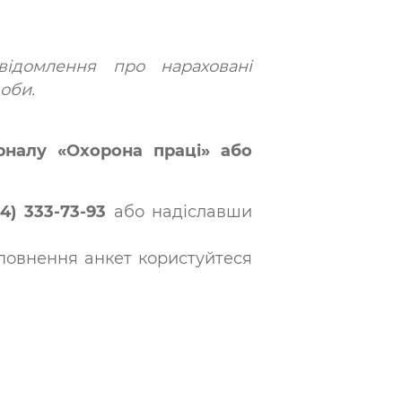
ідомлення про нараховані
оби.
рналу «Охорона праці» або
4) 333-73-93
або надіславши
повнення анкет користуйтеся