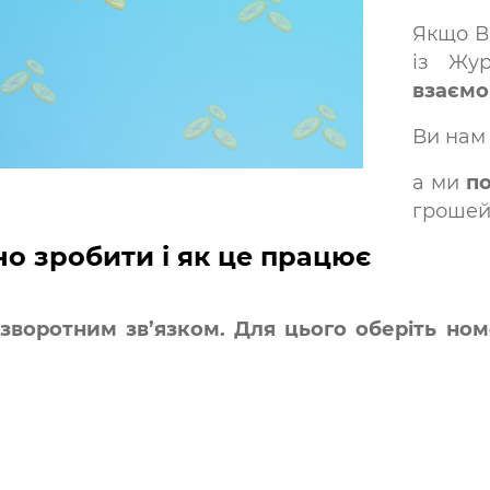
Якщо В
із Жу
взаємо
Ви нам 
а ми
п
грошей 
но зробити і як це працює
і зворотним зв’язком. Для цього оберіть но