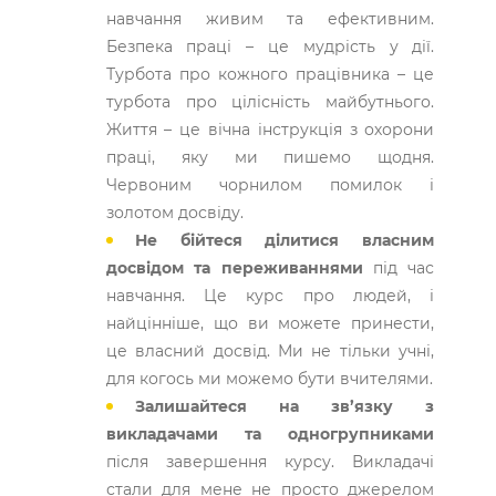
навчання живим та ефективним.
Безпека праці – це мудрість у дії.
Турбота про кожного працівника – це
турбота про цілісність майбутнього.
Життя – це вічна інструкція з охорони
праці, яку ми пишемо щодня.
Червоним чорнилом помилок і
золотом досвіду.
Не бійтеся ділитися власним
досвідом та переживаннями
під час
навчання. Це курс про людей, і
найцінніше, що ви можете принести,
це власний досвід. Ми не тільки учні,
для когось ми можемо бути вчителями.
Залишайтеся на зв’язку з
викладачами та одногрупниками
після завершення курсу. Викладачі
стали для мене не просто джерелом