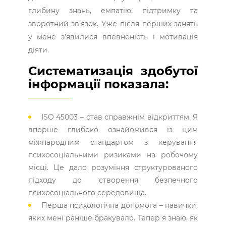
глибину знань, емпатію, підтримку та
зворотний зв’язок. Уже після перших занять
у мене з’явилися впевненість і мотивація
діяти.
Систематизація здобутої
інформації показала:
ISO 45003 – став справжнім відкриттям. Я
вперше глибоко ознайомився із цим
міжнародним стандартом з керування
психосоціальними ризиками на робочому
місці. Це дало розуміння структурованого
підходу до створення безпечного
психосоціального середовища.
Перша психологічна допомога – навички,
яких мені раніше бракувало. Тепер я знаю, як