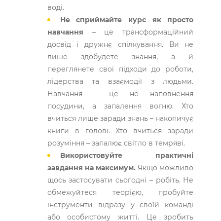
воді.
Не сприймайте курс як просто
навчання
– це трансформаційний
досвід і дружнє спілкування. Ви не
лише здобудете знання, а й
переглянете свої підходи до роботи,
лідерства та взаємодії з людьми.
Навчання – це не наповнення
посудини, а запалення вогню. Хто
вчиться лише заради знань – накопичує
книги в голові. Хто вчиться заради
розуміння – запалює світло в темряві.
Використовуйте практичні
завдання на максимум.
Якщо можливо
щось застосувати сьогодні – робіть. Не
обмежуйтеся теорією, пробуйте
інструменти відразу у своїй команді
або особистому житті. Це зробить