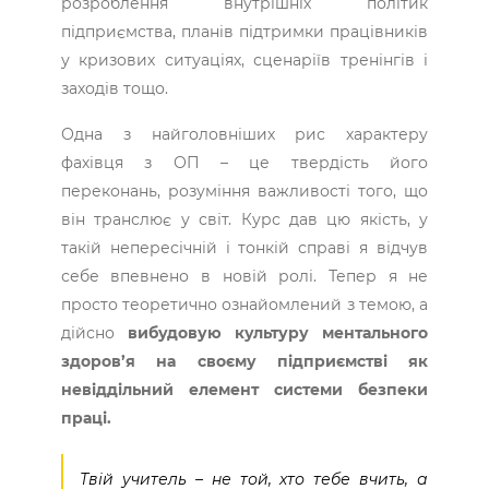
розроблення внутрішніх політик
підприємства, планів підтримки працівників
у кризових ситуаціях, сценаріїв тренінгів і
заходів тощо.
Одна з найголовніших рис характеру
фахівця з ОП – це твердість його
переконань, розуміння важливості того, що
він транслює у світ. Курс дав цю якість, у
такій непересічній і тонкій справі я відчув
себе впевнено в новій ролі. Тепер я не
просто теоретично ознайомлений з темою, а
дійсно
вибудовую культуру ментального
здоров’я на своєму підприємстві як
невіддільний елемент системи безпеки
праці.
Твій учитель – не той, хто тебе вчить, а