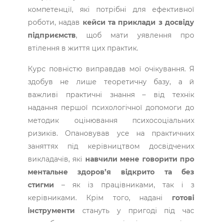
компетенції, які потрібні для ефективної
роботи, надав
кейси та приклади з досвіду
підприємств
, щоб мати уявлення про
втілення в життя цих практик.
Курс повністю виправдав мої очікування. Я
здобув не лише теоретичну базу, а й
важливі практичні знання – від технік
надання першої психологічної допомоги до
методик оцінювання психосоціальних
ризиків. Опановував усе на практичних
заняттях під керівництвом досвідчених
викладачів, які
навчили мене говорити про
ментальне здоров’я відкрито та без
стигми
– як із працівниками, так і з
керівниками. Крім того, надані
готові
інструменти
стануть у пригоді під час