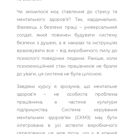
Чи змінилося моє ставлення до стресу та
ментального здоров’я? Так, кардинально.
Фахівець з безпеки праці – універсальний
солдат, який повинен будувати систему
безпеки з душею, а в наказах та інструкціях
враховувати все – від виробничого пилу до
психології поведінки людини. Раніше, коли
психоемоційний стан працівників не брали
до уваги, ця система не була цілісною.
Завдяки курсу я зрозумів, що ментальне
здоров’я – не особиста проблема
працівника, а частина культури
підприємства. Система керування
ментальним здоров’ям (СКМЗ) має бути
інтегрована в усі аспекти виробничого
середовища, це мов пісок, що є в кожній