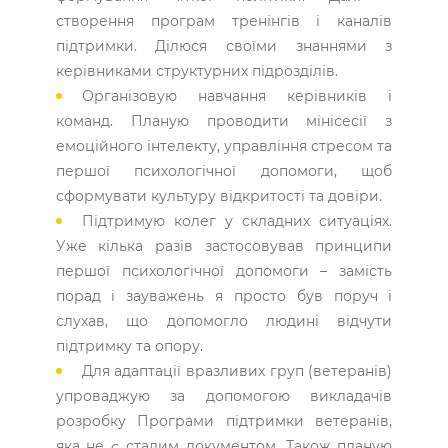
створення програм тренінгів і каналів
підтримки. Ділюся своїми знаннями з
керівниками структурних підрозділів.
Організовую навчання керівників і
команд. Планую проводити мінісесії з
емоційного інтелекту, управління стресом та
першої психологічної допомоги, щоб
сформувати культуру відкритості та довіри.
Підтримую колег у складних ситуаціях.
Уже кілька разів застосовував принципи
першої психологічної допомоги – замість
порад і зауважень я просто був поруч і
слухав, що допомогло людині відчути
підтримку та опору.
Для адаптації вразливих груп (ветеранів)
упроваджую за допомогою викладачів
розробку Програми підтримки ветеранів,
яка не є сталим документом. Також планую