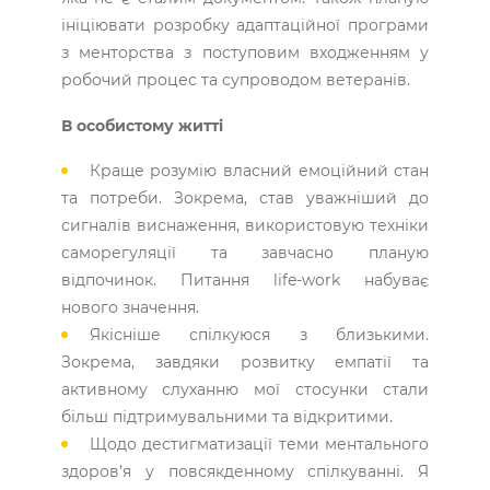
ініціювати розробку адаптаційної програми
з менторства з поступовим входженням у
робочий процес та супроводом ветеранів.
В особистому житті
Краще розумію власний емоційний стан
та потреби. Зокрема, став уважніший до
сигналів виснаження, використовую техніки
саморегуляції та завчасно планую
відпочинок. Питання life-work набуває
нового значення.
Якісніше спілкуюся з близькими.
Зокрема, завдяки розвитку емпатії та
активному слуханню мої стосунки стали
більш підтримувальними та відкритими.
Щодо дестигматизації теми ментального
здоров’я у повсякденному спілкуванні. Я