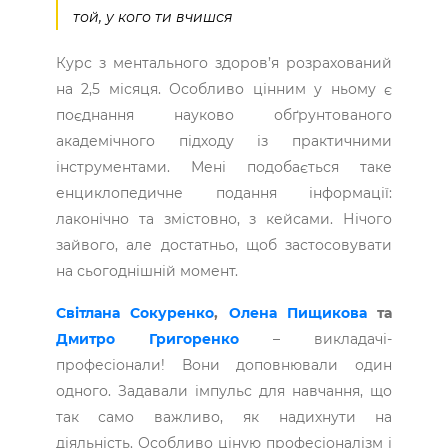
той, у кого ти вчишся
Курс з ментального здоров’я розрахований
на 2,5 місяця. Особливо цінним у ньому є
поєднання науково обґрунтованого
академічного підходу із практичними
інструментами. Мені подобається таке
енциклопедичне подання інформації:
лаконічно та змістовно, з кейсами. Нічого
зайвого, але достатньо, щоб застосовувати
на сьогоднішній момент.
Світлана Сокуренко
,
Олена Пищикова
та
Дмитро Григоренко
– викладачі-
професіонали! Вони доповнювали один
одного. Задавали імпульс для навчання, що
так само важливо, як надихнути на
діяльність. Особливо ціную професіоналізм і