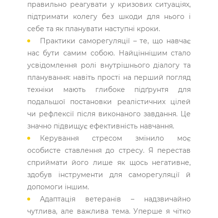
правильно реагувати у кризових ситуаціях,
підтримати колегу без шкоди для нього і
себе та як планувати наступні кроки.
Практики саморегуляції – те, що навчає
нас бути самим собою. Найціннішим стало
усвідомлення ролі внутрішнього діалогу та
планування: навіть прості на перший погляд
техніки мають глибоке підґрунтя для
подальшої постановки реалістичних цілей
чи рефлексії після виконаного завдання. Це
значно підвищує ефективність навчання.
Керування стресом змінило моє
особисте ставлення до стресу. Я перестав
сприймати його лише як щось негативне,
здобув інструменти для саморегуляції й
допомоги іншим.
Адаптація ветеранів – надзвичайно
чутлива, але важлива тема. Уперше я чітко