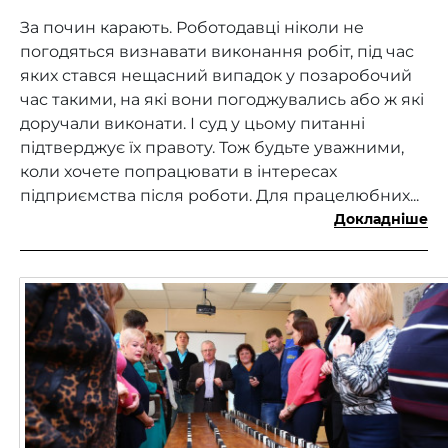
За почин карають. Роботодавці ніколи не
погодяться визнавати виконання робіт, під час
яких стався нещасний випадок у позаробочий
час такими, на які вони погоджувались або ж які
доручали виконати. І суд у цьому питанні
підтверджує їх правоту. Тож будьте уважними,
коли хочете попрацювати в інтересах
підприємства після роботи. Для працелюбних...
Докладніше