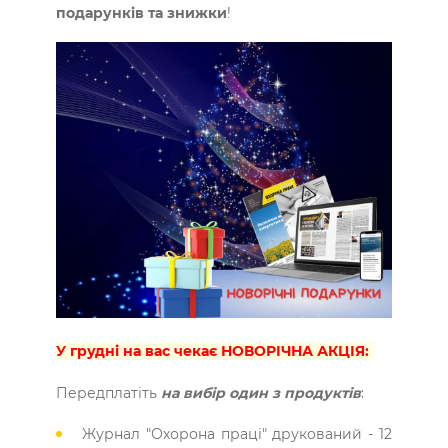
подарунків та знижки
!
У грудні на вас чекає НОВОРІЧНА АКЦІЯ:
Передплатіть
на вибір один з продуктів
:
Журнал "Охорона праці" друкований - 12