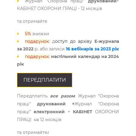
Журнал "Охорона праці"
друкований
+
КАБІНЕТ ОХОРОНИ ПРАЦІ - 12 місяців
та отримайте
5%
знижки
подарунок
: д
оступ до архіву
Е-журнала
за 2022
р. або записи
16 вебінарів за 2023 рік
подарунок
:
настільний календар на 2024
рік
ПЕРЕДПЛАТИТИ
Передплатіть
все разом
: Журнал "Охорона
праці"
друкований
+
Журнал "Охорона
праці"
електронний
+
КАБІНЕТ
ОХОРОНИ
ПРАЦІ на 12 місяців
та отримайте
: