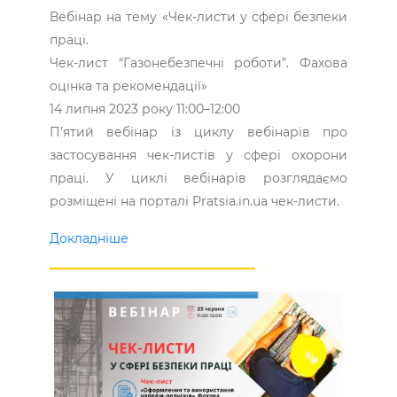
Вебінар на тему «Чек-листи у сфері безпеки
праці.
Чек-лист “Газонебезпечні роботи”. Фахова
оцінка та рекомендації»
14 липня 2023 року 11:00–12:00
П’ятий вебінар із циклу вебінарів про
застосування чек-листів у сфері охорони
праці. У циклі вебінарів розглядаємо
розміщені на порталі Pratsia.in.ua чек-листи.
Докладніше