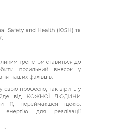
nal Safety and Health (IOSH) та
r,
еликим трепетом ставиться до
обити посильний внесок у
ня наших фахівців.
у свою професію, так вірить у
 йде від КОЖНОЇ ЛЮДИНИ
и її, переймаєшся ідеєю,
 енергію для реалізації