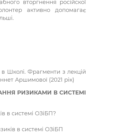
бного вторгнення російскої
олонтер активно допомагає
льші.
 в Школі. Фрагменти з лекцій
нет Аршимової (2021 рік)
АННЯ РИЗИКАМИ В СИСТЕМІ
ів в системі ОЗіБП?
зиків в системі ОЗіБП