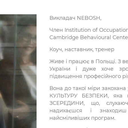
Викладач NEBOSH,
Член Institution of Occupatio
Cambridge Behavioural Cente
Коуч, наставник, тренер
Живе і працює в Польщі. З в
України і дуже хоче зр
підвищення професійного рів
Вона до такої міри закохана 
КУЛЬТУРУ БЕЗПЕКИ, яка
ЗСЕРЕДИНИ, що, слухаюч
надихаєшся і знаходиш
найсміливіших програм.