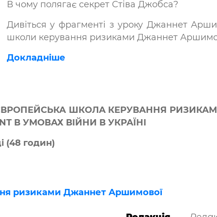
В чому полягає секрет Стіва Джобса?
Дивіться у фрагменті з уроку Джаннет Арши
школи керування ризиками Джаннет Аршимово
Докладніше
ЄВРОПЕЙСЬКА ШКОЛА КЕРУВАННЯ РИЗИКАМ
T В УМОВАХ ВІЙНИ В УКРАЇНІ
і (48 годин)
ння ризиками Джаннет Аршимової
Редакція
Редак