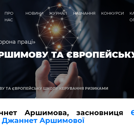
ПРО
НОВИНИ
ЖУРНАЛ
НАВЧАННЯ
КОНКУРСИ
К
НАС
О
орона праці»
РШИМОВУ ТА ЄВРОПЕЙСЬК
У ТА ЄВРОПЕЙСЬКУ ШКОЛУ КЕРУВАННЯ РИЗИКАМИ
ннет Аршимова, засновниця
и Джаннет Аршимової