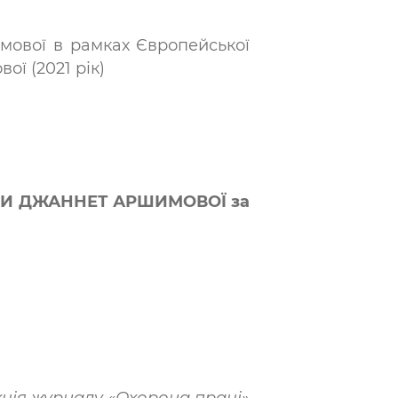
мової в рамках Європейської
ї (2021 рік)
И ДЖАННЕТ АРШИМОВОЇ за
ція журналу «Охорона праці»