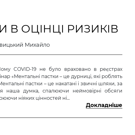
 В ОЦІНЦІ РИЗИКІВ
вицький Михайло
 Чому COVID-19 не було враховано в реєстрах
бінар «Ментальні пастки – це дурниці, які роблять
ентальні пастки – це накатані і звичні шляхи, за
ься наша думка, спалюючи неймовірні обсяги
юючи ніяких цінностей ні...
Докладніше