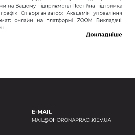
и на Вашому підприємстві Постійна підтримка
рафік Співорганізатор: Академія управління
мат: онлайн на платформі ZOOM Викладачі:
...
Докладніше
E-MAIL
MAIL@OHORONAPRACI.KIEV.UA
)