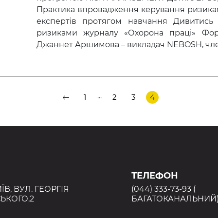
Практика впровадження керування ризикам
експертів протягом навчання Дивитись г
ризиками журналу «Охорона праці» Фор
Джаннет Аршимова – викладач NEBOSH, член
...
1
2
3
4
ТЕЛЕФОН
ИЇВ, ВУЛ. ГЕОРГІЯ
(044) 333-73-93 (
ЬКОГО,2
БАГАТОКАНАЛЬНИЙ