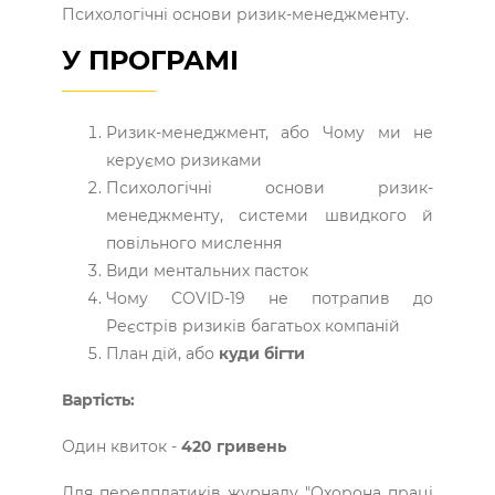
Психологічні основи ризик-менеджменту.
У ПРОГРАМІ
Ризик-менеджмент, або Чому ми не
керуємо ризиками
Психологічні основи ризик-
менеджменту, системи швидкого й
повільного мислення
Види ментальних пасток
Чому COVІD-19 не потрапив до
Реєстрів ризиків багатьох компаній
План дій, або
куди бігти
Вартість:
Один квиток -
420 гривень
Для передплатиків журналу "Охорона праці