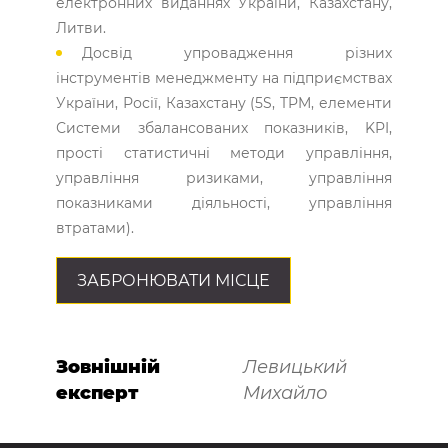
електронних виданнях України, Казахстану,
Литви.
Досвід упровадження різних
інструментів менеджменту на підприємствах
України, Росії, Казахстану (5S, TPM, елементи
Системи збалансованих показників, KPI,
прості статистичні методи управління,
управління ризиками, управління
показниками діяльності, управління
втратами).
ЗАБРОНЮВАТИ МІСЦЕ
Зовнішній
Левицький
експерт
Михайло