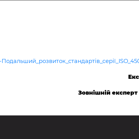
-Подальший_розвиток_стандартів_серії_ISO_45
Ек
Зовнішній експерт