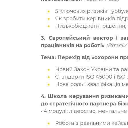
5 ключових ризиків турбул
Як зробити керівників під
Низькобюджетні рішення, 
3. Європейський вектор і за
працівників на роботі»
(Віталій
Тема:
Перехід від «охорони пра
Новий Закон України та ра
Стандарти ISO 45000 і ISO 
Нова роль і кваліфікація м
4. Школа керування ризиками
до стратегічного партнера бізн
• 4 модулі: лідерство, ментальн
Робота з реальними кейса