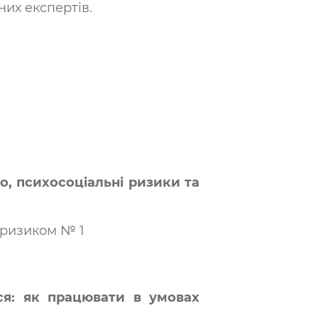
них експертів.
во, психосоціальні ризики та
 ризиком № 1
ься: як працювати в умовах