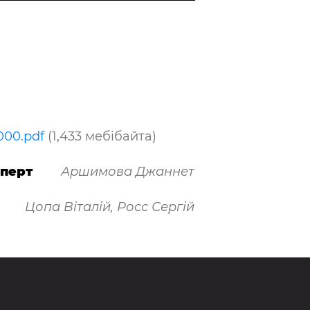
000.pdf
(1,433 мебібайта)
сперт
Аршимова Джаннет
Цопа Віталій, Росс Сергій