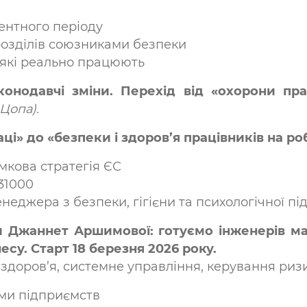
ентного періоду
розділів союзниками безпеки
які реально працюють
конодавчі зміни. Перехід від «охорони пра
 Цопа).
ці» до «безпеки і здоров’я працівників на ро
мкова стратегія ЄС
31000
енеджера з безпеки, гігієни та психологічної п
 Джаннет Аршимової: готуємо інженерів ма
есу. Старт 18 березня 2026 року.
е здоров’я, системне управління, керування ри
ми підприємств