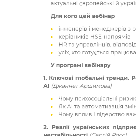
актуальні європейські й украї
Для кого цей вебінар
інженерів і менеджерів з 
керівників HSE-напрямів
HR та управлінців, відпові
усіх, хто готується працю
У програмі вебінару
1. Ключові глобальні тренди. 
AI
(Джаннет Аршимова)
Чому психосоціальні ризик
Як AI та автоматизація зм
Чому вплив і лідерство важ
2. Реалії українських підпр
нестабільності
(Сергій Росс)