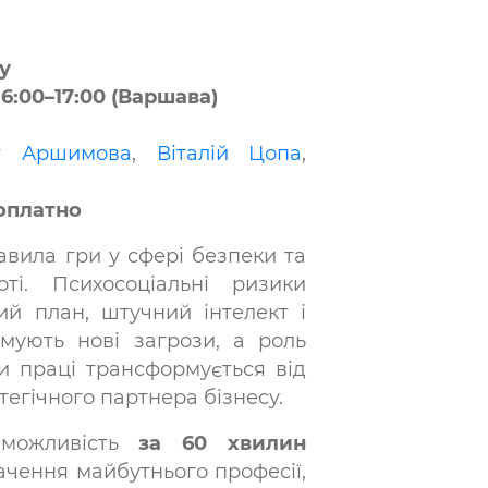
у
 16:00–17:00 (Варшава)
т Аршимова
,
Віталій Цопа
,
зоплатно
авила гри у сфері безпеки та
ті. Психосоціальні ризики
й план, штучний інтелект і
мують нові загрози, а роль
и праці трансформується від
тегічного партнера бізнесу.
можливість
за 60 хвилин
ачення майбутнього професії,