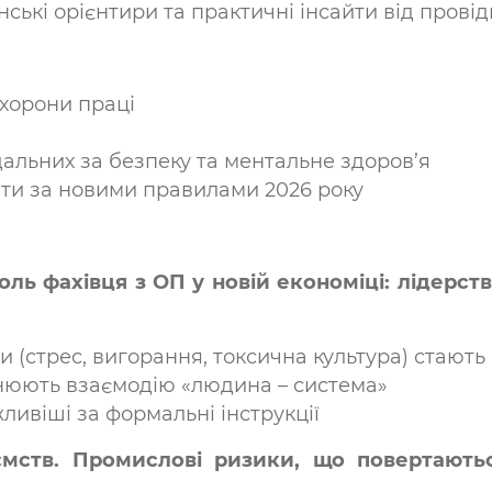
нські орієнтири та практичні інсайти від провід
охорони праці
дальних за безпеку та ментальне здоров’я
вати за новими правилами 2026 року
Роль фахівця з ОП у новій економіці: лідерст
и (стрес, вигорання, токсична культура) стають
інюють взаємодію «людина – система»
ливіші за формальні інструкції
иємств. Промислові ризики, що повертают