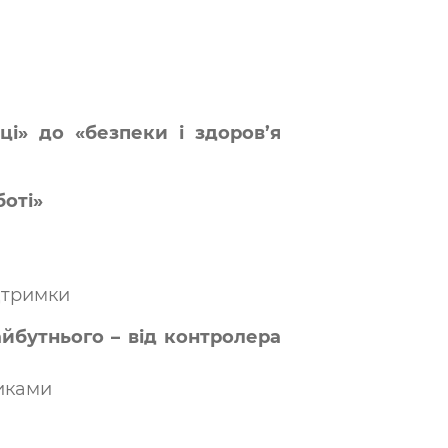
ці» до «безпеки і здоров’я
боті»
ідтримки
йбутнього – від контролера
зиками