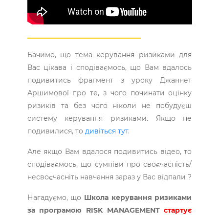
Бачимо, що тема керування ризиками для
Вас цікава і сподіваємось, що Вам вдалось
подивитись фрагмент з уроку Джаннет
Аршимової про те, з чого починати оцінку
ризиків та без чого ніколи не побудуєш
систему керування ризиками. Якщо не
подивилися, то
дивіться тут
.
Але якщо Вам вдалося подивитись відео, то
сподіваємось, що сумніви про своєчасність/
несвоєчасніть навчання зараз у Вас відпали ?
Нагадуємо, що
Школа керування ризиками
за програмою RISK MANAGEMENT
стартує