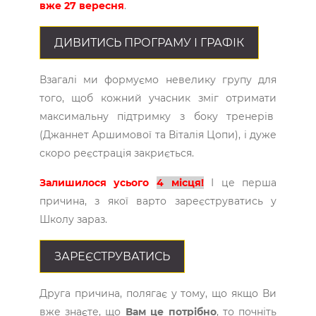
вже 27 вересня
.
ДИВИТИСЬ ПРОГРАМУ І ГРАФІК
Взагалі ми формуємо невелику групу для
того, щоб кожний учасник зміг отримати
максимальну підтримку з боку тренерів
(Джаннет Аршимової та Віталія Цопи), і дуже
скоро реєстрація закриється.
Залишилося усього
4 місця!
І це перша
причина, з якої варто зареєструватись у
Школу зараз.
ЗАРЕЄСТРУВАТИСЬ
Друга причина, полягає у тому, що якщо Ви
вже знаєте, що
Вам це потрібно
, то почніть