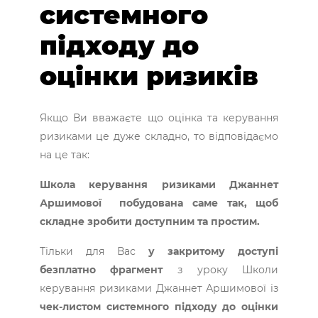
системного
підходу до
оцінки ризиків
Якщо Ви вважаєте що оцінка та керування
ризиками це дуже складно, то відповідаємо
на це так:
Школа керування ризиками Джаннет
Аршимової побудована саме так, щоб
складне зробити доступним та простим.
Тільки для Вас
у закритому доступі
безплатно фрагмент
з уроку Школи
керування ризиками Джаннет Аршимової із
чек-листом системного підходу до оцінки