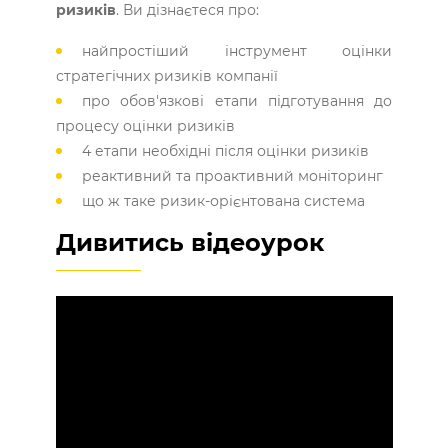
ризиків
. Ви дізнаєтеся про:
найпростіший інструмент оцінки
стратегічних ризиків компанії
про обов'язкові етапи підготування до
процесу оцінки ризиків
4 етапи необхідні після оцінки ризиків
реактивний та проактивний моніторинг
що ж таке ризик-орієнтована система
Дивитись відеоурок