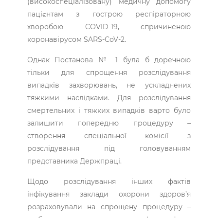
(високоспеціалізовану) медичну допомогу
пацієнтам з гострою респіраторною
хворобою COVID-19, спричиненою
коронавірусом SARS-CoV-2.
Однак Постанова № 1 була б доречною
тільки для спрощення розслідування
випадків захворювань, не ускладнених
тяжкими наслідками. Для розслідування
смертельних і тяжких випадків варто було
залишити попередню процедуру –
створення спеціальної комісії з
розслідування під головуванням
представника Держпраці.
Щодо розслідування інших фактів
інфікування заклади охорони здоров’я
розраховували на спрощену процедуру –