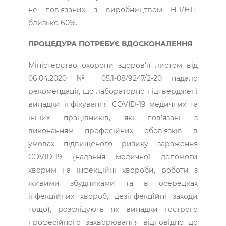
не пов’язаних з виробництвом Н-1/НП,
близько 60%.
ПРОЦЕДУРА ПОТРЕБУЄ ВДОСКОНАЛЕННЯ
Міністерство охорони здоров’я листом від
06.04.2020 № 05.1-08/9247/2-20 надало
рекомендації, що лабораторно підтверджені
випадки інфікування COVID-19 медичних та
інших працівників, які пов’язані з
виконанням професійних обов’язків в
умовах підвищеного ризику зараження
COVID-19 (надання медичної допомоги
хворим на інфекційні хвороби, роботи з
живими збудниками та в осередках
інфекційних хвороб, дезінфекційні заходи
тощо), розслідують як випадки гострого
професійного захворювання відповідно до