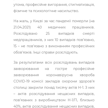
утома, професійне вигорання, стигматизація,
фізичне та психологічне насильство.
На жаль, у Києві за час пандемії померли (на
21.04.2021) 40 медичних працівників.
Розслідувано 25 випадків смерті
медпрацівників, з них 10 випадків пов’язано,
15 – не пов’язано з виконанням професійних
обов’язків. Інші справи розслідують.
За результатами всіх розслідувань випадків
захворювання на гостре професійне
захворювання коронавірусна хвороба
COVID-19 комісії закладів охорони здоров’я
столиці закрили понад тисячу актів Н-1. З них
– актів розслідування нещасних випадків,
пов’язаних з виробництвом Н-1/П, близько
40%, актів розслідування нещасних випадків,