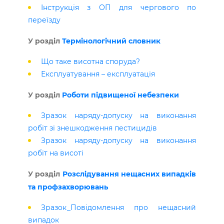
Інструкція з ОП для чергового по
переїзду
У розділ
Термінологічний словник
Що таке висотна споруда?
Експлуатування – експлуатація
У розділ
Роботи підвищеної небезпеки
Зразок наряду-допуску на виконання
робіт зі знешкодження пестицидів
Зразок наряду-допуску на виконання
робіт на висоті
У розділ
Розслідування нещасних випадків
та профзахворювань
Зразок_Повідомлення про нещасний
випадок