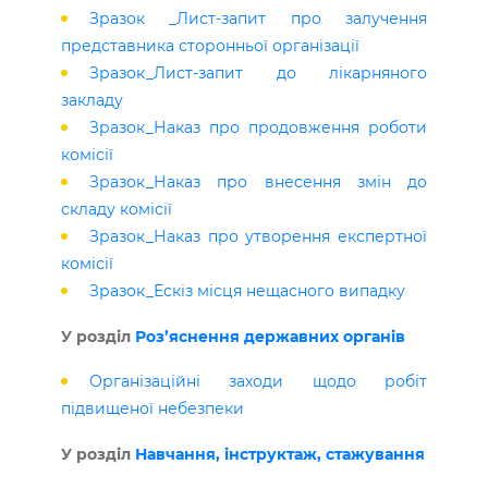
Зразок _Лист-запит про залучення
представника сторонньої організації
Зразок_Лист-запит до лікарняного
закладу
Зразок_Наказ про продовження роботи
комісії
Зразок_Наказ про внесення змін до
складу комісії
Зразок_Наказ про утворення експертної
комісії
Зразок_Ескіз місця нещасного випадку
У розділ
Роз’яснення державних органів
Організаційні заходи щодо робіт
підвищеної небезпеки
У розділ
Навчання, інструктаж, стажування