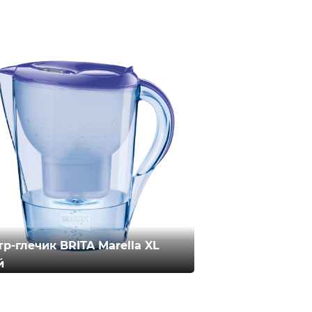
тр-глечик BRITA Marella XL
й