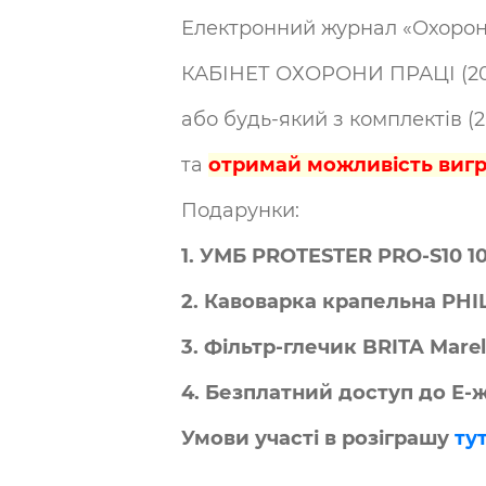
Електронний журнал «Охорона п
КАБІНЕТ ОХОРОНИ ПРАЦІ (2024
або будь-який з комплектів (20
та
отримай можливість виг
Подарунки:
1. УМБ PROT
ESTER PRO-S10 1
2. Кавоварка крапельна PHIL
3. Фільтр-глечик BRITA Marel
4. Безплатний доступ до Е-
Умови участі в розіграшу
ту