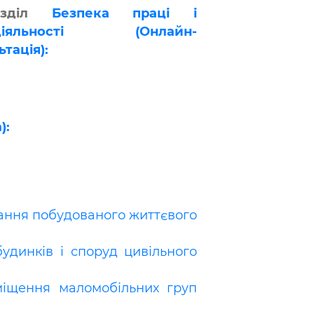
озділ
Безпека праці і
єдіяльності (Онлайн-
тація):
):
стання побудованого життєвого
будинків і споруд цивільного
еміщення маломобільних груп