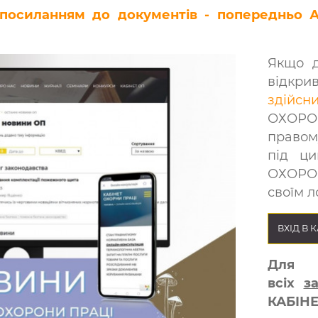
 посиланням до документів - попередньо 
Якщо д
відкри
здійсн
ОХОРО
правом
під ци
ОХОРОН
своїм л
ВХІД В 
Для
всіх
з
КАБІН