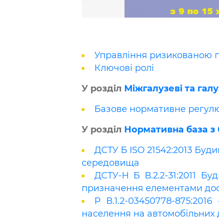
Управління ризикованою 
Ключові ролі
У розділ
Міжгалузеві та гал
Базове нормативне регулю
У розділ
Нормативна база з 
ДСТУ Б ISO 21542:2013 Буд
середовища
ДСТУ-Н Б В.2.2-31:2011 Б
призначення елементами дост
Р В.1.2-03450778-875:20
населення на автомобільних 