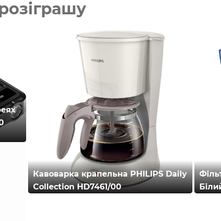
розіграшу
реях
0
Кавоварка крапельна PHILIPS Daily
Філь
Collection HD7461/00
Біли