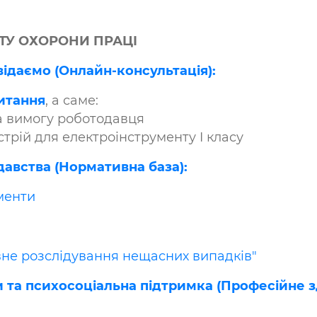
ТУ ОХОРОНИ ПРАЦІ
відаємо (Онлайн-консультація):
питання
, а саме:
а вимогу роботодавця
рій для електроінструменту I класу
авства (Нормативна база):
менти
ивне розслідування нещасних випадків"
 та психосоціальна підтримка (Професійне зд