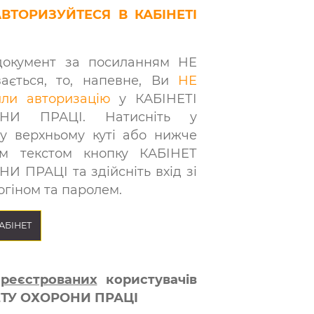
АВТОРИЗУЙТЕСЯ В КАБІНЕТІ
окумент за посиланням НЕ
вається, то, напевне, Ви
НЕ
или авторизацію
у КАБІНЕТІ
НИ ПРАЦІ. Натисніть у
у верхньому куті або нижче
м текстом кнопку КАБІНЕТ
И ПРАЦІ та здійсніть вхід зі
огіном та паролем.
КАБІНЕТ
ареєстрованих
користувачів
ЕТУ ОХОРОНИ ПРАЦІ