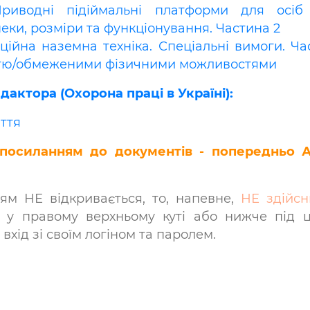
Приводні підіймальні платформи для осі
ки, розміри та функціонування. Частина 2
аційна наземна техніка. Спеціальні вимоги. Ч
ністю/обмеженими фізичними можливостями
актора (Охорона праці в Україні):
ття
 посиланням до документів - попередньо 
ям НЕ відкривається, то, напевне,
НЕ здійсн
у правому верхньому куті або нижче під 
хід зі своїм логіном та паролем.