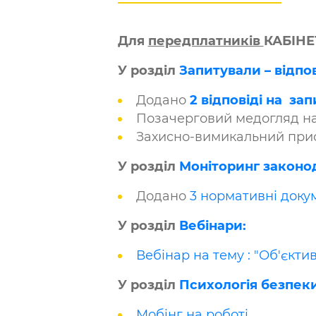
Для
передплатників
КАБІНЕ
У розділ
Запитували – відпо
Додано
2 відповіді на за
Позачерговий медогляд н
Захисно-вимикальний прист
У розділ
Моніторинг законод
Додано
3 нормативні доку
У розділ
Вебінари:
Вебінар на тему : "Об'єкт
У розділ
Психологія безпеки
Мобінг на роботі