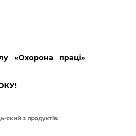
лу «Охорона праці»
ОКУ!
дь-який з продуктів: