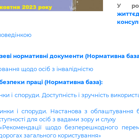
У р
житт
консуль
поведінкою
узеві нормативні документи (Нормативна база
вання щодо осіб з інвалідністю
безпеки праці (Нормативна база):
инки і споруди. Доступність і зручність викори
удинки і споруди. Настанова з облаштування 
упності для осіб з вадами зору и слуху
16 «Рекомендації щодо безперешкодного пер
дорогах загального користування»