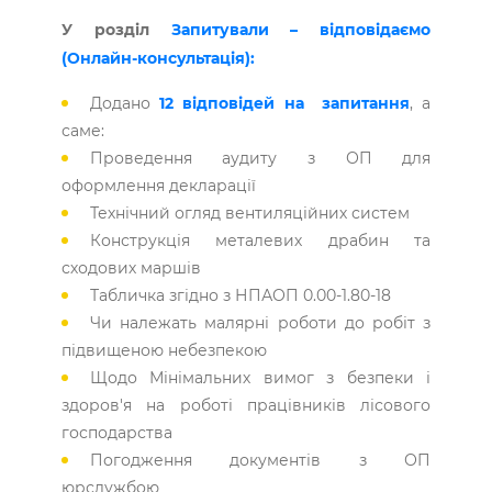
У розділ
Запитували – відповідаємо
(Онлайн-консультація):
Додано
12 відповідей на запитання
, а
саме:
Проведення аудиту з ОП для
оформлення декларації
Технічний огляд вентиляційних систем
Конструкція металевих драбин та
сходових маршів
Табличка згідно з НПАОП 0.00-1.80-18
Чи належать малярні роботи до робіт з
підвищеною небезпекою
Щодо Мінімальних вимог з безпеки і
здоров'я на роботі працівників лісового
господарства
Погодження документів з ОП
юрслужбою