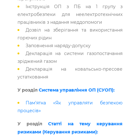
Інструкція ОП з ПБ на 1 групу з
електробезпеки для неелектротехнічних
працівників з надання меддопомоги
Дозвіл на зберігання та використання
горючих рідин
Заповнення наряду-допуску
Декларація на системи газопостачання
зріджений газом
Декларація на ковальсько-пресове
устатковання
У розділ
Система управління ОП (СУОП):
Пам’ятка «Як управляти безпекою
процесів»
У розділ
Статті на тему керування
ризиками (Керування ризиками):