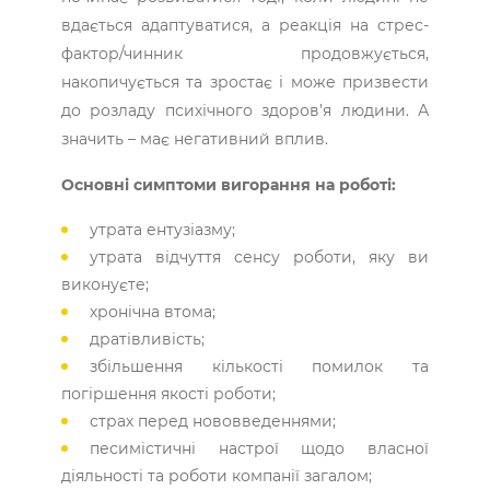
вдається адаптуватися, а реакція на стрес-
фактор/чинник продовжується,
накопичується та зростає і може призвести
до розладу психічного здоров’я людини. А
значить – має негативний вплив.
Основні симптоми вигорання на роботі:
утрата ентузіазму;
утрата відчуття сенсу роботи, яку ви
виконуєте;
хронічна втома;
дратівливість;
збільшення кількості помилок та
погіршення якості роботи;
страх перед нововведеннями;
песимістичні настрої щодо власної
діяльності та роботи компанії загалом;