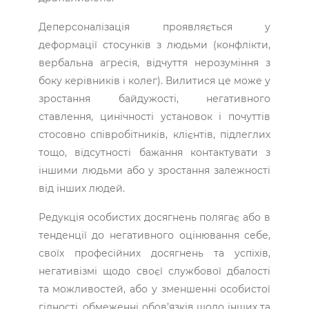
Деперсоналізація проявляється у
деформації стосунків з людьми (конфлікти,
вербальна агресія, відчуття нерозуміння з
боку керівників і колег). Вилитися це може у
зростання байдужості, негативного
ставлення, цинічності установок і почуттів
стосовно співробітників, клієнтів, підлеглих
тощо, відсутності бажання контактувати з
іншими людьми або у зростання залежності
від інших людей.
Редукція особистих досягнень полягає або в
тенденції до негативного оцінювання себе,
своїх професійних досягнень та успіхів,
негативізмі щодо своєї службової дбалості
та можливостей, або у зменшенні особистої
гідності, обмеженні обов’язків щодо інших та