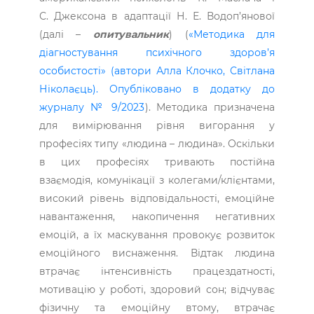
С. Джексона в адаптації Н. Е. Водо­п’янової
(далі –
опитувальник
) (
«Методика для
діагностування психічного здоров’я
особистості» (автори Алла Клочко, Світлана
Ніколаєць). Опубліковано в додатку до
журналу № 9/2023
). Методика призначена
для вимірювання рівня вигорання у
професіях типу «людина – людина». Оскільки
в цих професіях тривають постійна
взаємодія, комунікації з колегами/клієнтами,
високий рівень відповідальності, емоційне
навантаження, накопичення негативних
емоцій, а їх маскування провокує розвиток
емоційного виснаження. Відтак людина
втрачає інтенсивність працездатності,
мотивацію у роботі, здоровий сон; відчуває
фізичну та емоційну втому, втрачає