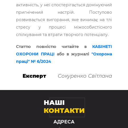
активність, у неї спостерігається домі­нуючий
пригнічений наст­рій. Поступово
розвивається вигорання, яке виникає на тлі
стресу у процесі між­особистісного
спілкування та втрати творчого потенціалу.
Статтю повністю читайте в
КАБІНЕТІ
ОХОРОНИ ПРАЦІ
або в журналі
"Охорона
праці" № 6/2024
Експерт
Сокуренко Світлана
НАШІ
КОНТАКТИ
АДРЕСА