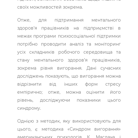
своїх можливостей зокрема.
Отже, для підтримання ментального
здоров’я працівників на підприємстві в
межах програми психосоціальної підтримки
потрібно проводити аналіз та моніторинг
усіх складників робочого середовища та
стану ментального здоров’я працівників,
зокрема рівня вигорання. Дані сучасних
досліджень показують, що вигорання можна
відрізнити від інших форм стресу
емпірично; отже, можна оцінити його
рівень, досліджуючи показники цього
синдрому.
Однією з методик, яку використовують для
цього, є методика «Синдром вигорання»
американських психо­логів К. Маслача і