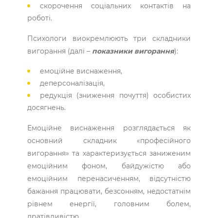
скорочення соціальних контактів на
роботі.
Психологи виокремлюють три складники
вигорання (далі –
показники вигорання
):
емоційне виснаження,
деперсоналізація,
редукція (зниження почуття) особистих
досягнень.
Емоційне виснаження розглядається як
основний складник «професійного
вигорання» та характеризується заниженим
емоційним фоном, байдужістю або
емоційним перенасиченням, відсутністю
бажання працювати, безсонням, недостатнім
рівнем енергії, головним болем,
дратівливістю.