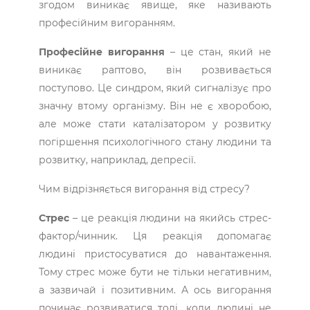
згодом виникає явище, яке називають
професійним вигоранням.
Професійне вигорання
– це стан, який не
виникає раптово, він розвивається
поступово. Це синдром, який сигналізує про
значну втому організму. Він не є хворобою,
але може стати каталізатором у розвитку
погіршення психологічного стану людини та
розвитку, наприклад, депресії.
Чим відрізняється вигорання від стресу?
Стрес
– це реакція людини на якийсь стрес-
фактор/чинник. Ця реакція допомагає
людині пристосуватися до навантаження.
Тому стрес може бути не тільки негативним,
а зазвичай і позитивним. А ось вигорання
починає розвиватися тоді, коли людині не