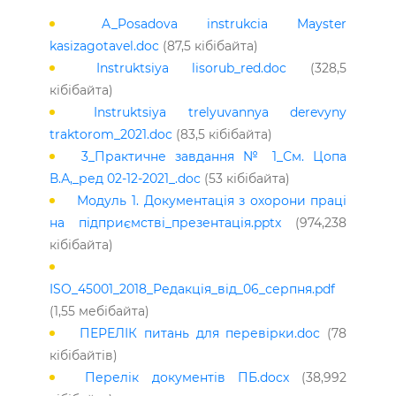
A_Posadova instrukcia Mayster
kasizagotavel.doc
(87,5 кібібайта)
Instruktsiya lisorub_red.doc
(328,5
кібібайта)
Instruktsiya trelyuvannya derevyny
traktorom_2021.doc
(83,5 кібібайта)
3_Практичне завдання № 1_См. Цопа
В.А,_ред 02-12-2021_.doc
(53 кібібайта)
Модуль 1. Документація з охорони праці
на підприємстві_презентація.pptx
(974,238
кібібайта)
ISO_45001_2018_Редакцiя_вiд_06_серпня.pdf
(1,55 мебібайта)
ПЕРЕЛІК питань для перевірки.doc
(78
кібібайтів)
Перелік документів ПБ.docx
(38,992