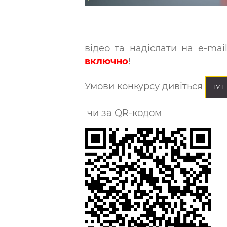
відео та надіслати на e-mai
включно
!
Умови конкурсу дивіться
ТУТ
чи за QR-кодом