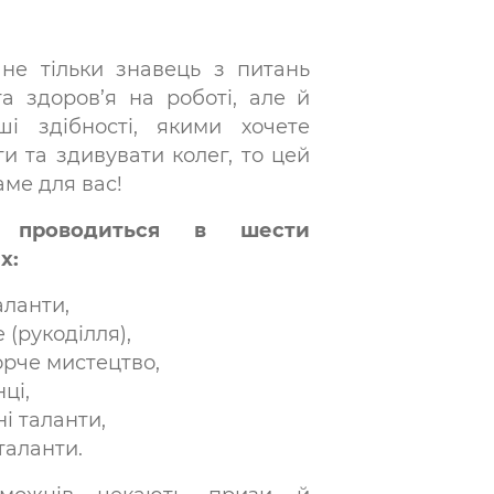
не тільки знавець з питань
а здоров’я на роботі, але й
ші здібності, якими хочете
и та здивувати колег, то цей
аме для вас!
с проводиться в шести
х:
аланти,
(рукоділля),
рче мистецтво,
нці,
ні таланти,
таланти.