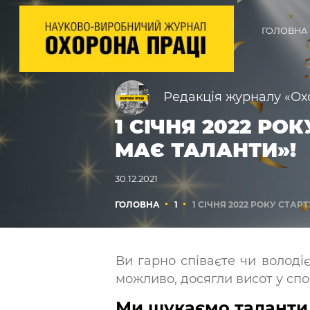
ГОЛОВНА
Редакція журналу «Ох
1 СІЧНЯ 2022 Р
МАЄ ТАЛАНТИ»!
30.12.2021
ГОЛОВНА
1
1 СІЧНЯ 2022 РОКУ СТА
Ви гарно співаєте чи волод
можливо, досягли висот у спо
Ми шукаємо таланти 