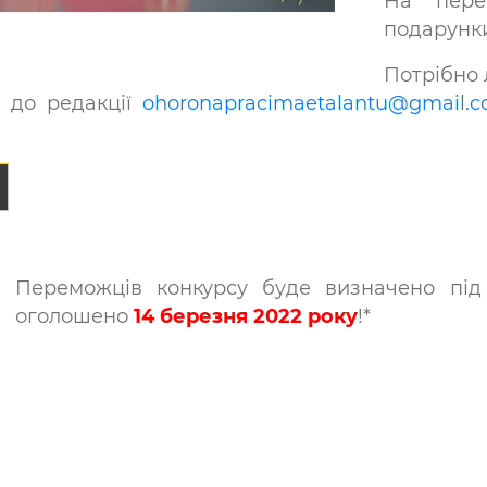
На пере
подарунки
Потрібно 
l до редакції
ohoronapracimaetalantu@gmail
.
Переможців конкурсу буде визначено під
оголошено
14 березня 2022 року
!*