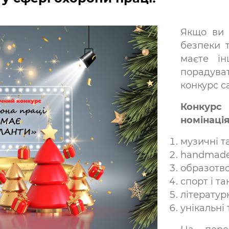
Якщо ви 
безпеки т
маєте ін
порадуват
конкурс с
Конкур
номінація
музичні т
handmade 
образотво
спорт і та
літератур
унікальні 