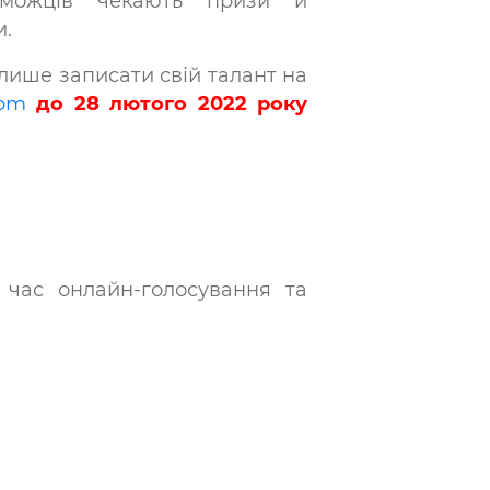
можців чекають призи й
.
лише записати свій талант на
com
до 28 лютого 2022 року
 час онлайн-голосування та