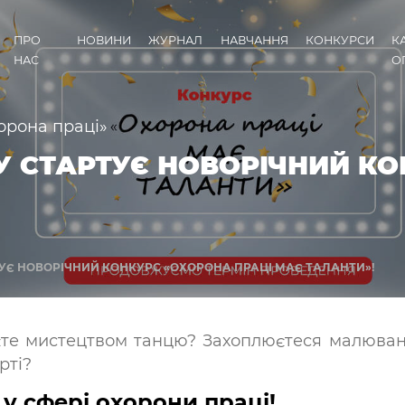
ПРО
НОВИНИ
ЖУРНАЛ
НАВЧАННЯ
КОНКУРСИ
К
НАС
О
орона праці»
ОКУ СТАРТУЄ НОВОРІЧНИЙ К
РТУЄ НОВОРІЧНИЙ КОНКУРС «ОХОРОНА ПРАЦІ МАЄ ТАЛАНТИ»!
ієте мистецтвом танцю? Захоплюєтеся малюван
рті?
у сфері охорони праці!