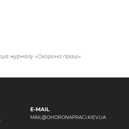
ція журналу «Охорона праці»
E-MAIL
MAIL@OHORONAPRACI.KIEV.UA
)