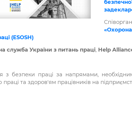
безпе
задекларо
Співорга
«Охорон
аці (ESOSH)
а служба України з питань праці
,
Help Allianc
ня з безпеки праці за напрямами, необхідни
 праці та здоров'ям працівників на підприємст