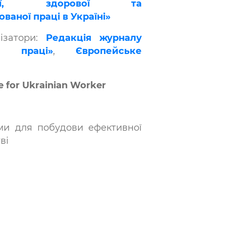
чної, здорової та
ваної праці в Україні»
нізатори:
Редакція журналу
а праці»
,
Європейське
e for Ukrainian Worker
ми для побудови ефективної
ві