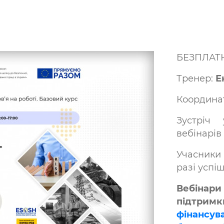
БЕЗПЛАТ
Тренер:
Е
Координа
Зустріч
вебінарів
Учасник
разі успі
Вебін
підтр
фінансу