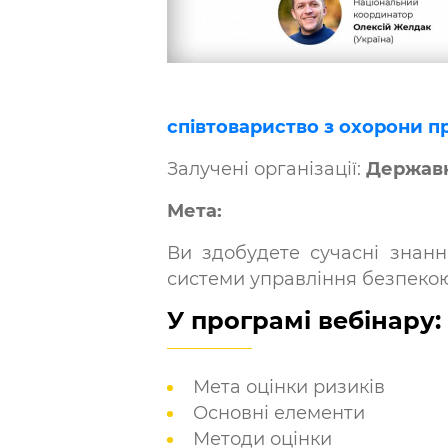
співтовариство з охорони пр
Залучені організації:
Державн
Мета:
Ви здобудете сучасні знан
системи управління безпекою
У програмі вебінару:
Мета оцінки ризиків
Основні елементи
Методи оцінки