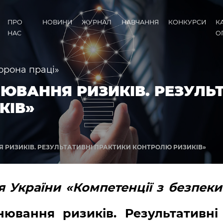
ПРО
НОВИНИ
ЖУРНАЛ
НАВЧАННЯ
КОНКУРСИ
К
НАС
О
орона праці»
ІНЮВАННЯ РИЗИКІВ. РЕЗУЛЬ
КІВ»
НЯ РИЗИКІВ. РЕЗУЛЬТАТИВНІ ПРАКТИКИ КОНТРОЛЮ РИЗИКІВ»
я України «Компетенції з безпеки 
ювання ризиків. Результативн