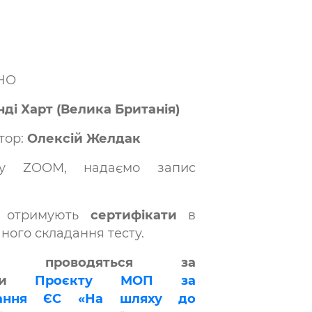
НО
нді Харт (Велика Британія)
тор:
Олексій Желдак
 у ZOOM, надаємо запис
и отримують
сертифікати
в
шного складання тесту.
ари проводяться за
имки
Проєкту МОП за
вання ЄС «На шляху до