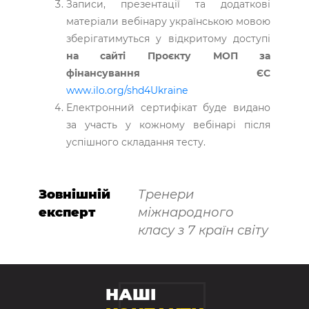
Записи, презентації та додаткові
матеріали вебінару українською мовою
зберігатимуться у відкритому доступі
на сайті Проєкту МОП за
фінансування ЄС
www.ilo.org/shd4Ukraine
Електронний сертифікат буде видано
за участь у кожному вебінарі після
успішного складання тесту.
Зовнішній
Тренери
експерт
міжнародного
класу з 7 країн світу
НАШІ