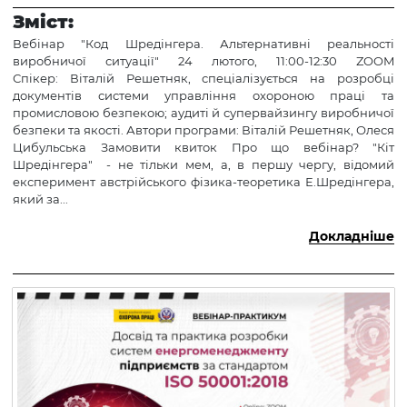
Зміст:
Вебінар "Код Шредінгера. Альтернативні реальності
виробничої ситуації" 24 лютого, 11:00-12:30 ZOOM
Спікер: Віталій Решетняк, спеціалізується на розробці
документів системи управління охороною праці та
промисловою безпекою; аудиті й супервайзингу виробничої
безпеки та якості. Автори програми: Віталій Решетняк, Олеся
Цибульська Замовити квиток Про що вебінар? "Кіт
Шредінгера" - не тільки мем, а, в першу чергу, відомий
експеримент австрійського фізика-теоретика Е.Шредінгера,
який за...
Докладніше