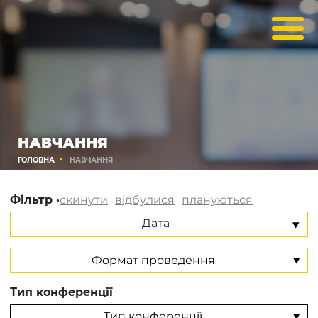
НАВЧАННЯ
ГОЛОВНА
НАВЧАННЯ
Фільтр ·
скинути
відбулися
плануються
Дата
Тип конференції