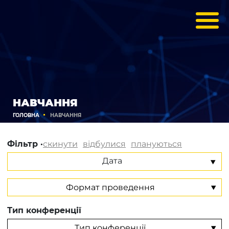
НАВЧАННЯ
ГОЛОВНА
НАВЧАННЯ
Фільтр ·
скинути
відбулися
плануються
Дата
Тип конференції