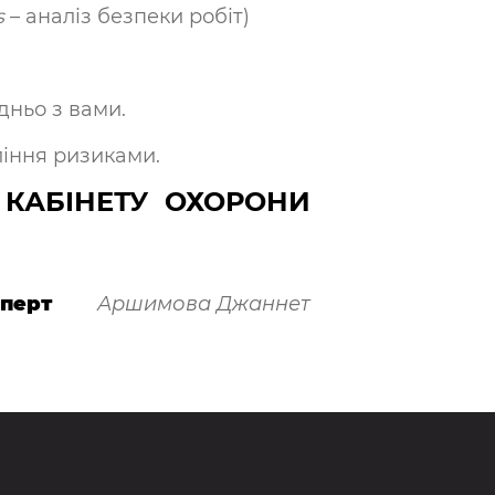
s
– аналіз безпеки робіт)
дньо з вами.
ління ризиками.
м КАБІНЕТУ ОХОРОНИ
сперт
Аршимова Джаннет