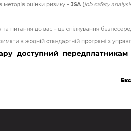
з методів оцінки ризику –
JSA
(
job safety analysi
 та питання до вас – це спілкування безпосере
римати в жодній стандартній програмі з управ
нару доступний передплатника
Ек