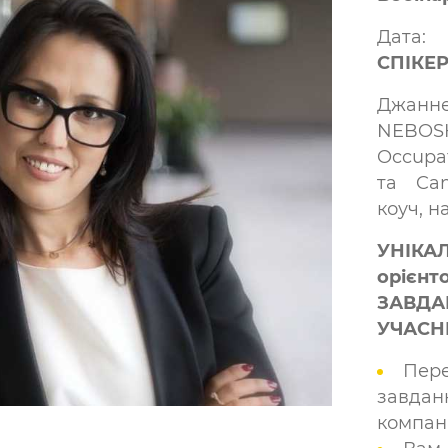
Да
СПІКЕ
Джанн
NEBOS
Occupat
та Cam
коуч, н
УНІКА
оріє
ЗАВД
УЧАСН
Пер
завда
компані