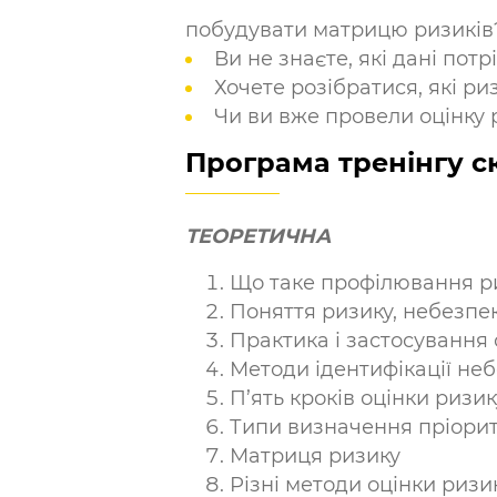
побудувати матрицю ризиків
Ви не знаєте, які дані пот
Хочете розібратися, які ри
Чи ви вже провели оцінку 
Програма тренінгу
с
ТЕОРЕТИЧНА
Що таке профілювання ри
Поняття ризику, небезпек
Практика і застосування 
Методи ідентифікації не
П’ять кроків оцінки ризик
Типи визначення пріорите
Матриця ризику
Різні методи оцінки ризи