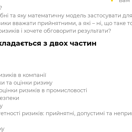
Вам 
?
рібні та яку математичну модель застосувати дл
зики вважати прийнятними, а які – ні, що таке 
ризиків і хочете обговорити результати?
кладається з двох частин
зиків в компанії
и та оцінки ризику
оцінки ризиків в промисловості
безпеки
у
тності ризиків: прийнятні, допустимі та непри
ку