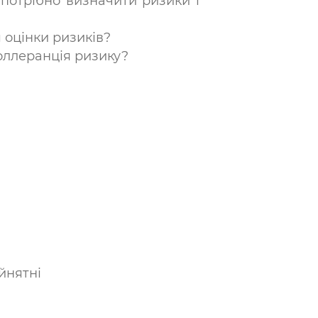
потрібно визначити ризики і
я оцінки ризиків?
толлеранція ризику?
йнятні