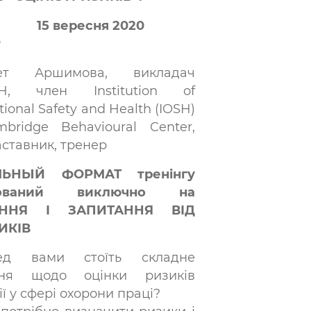
та:
15 вересня 2020
Р
ет Аршимова, викладач
H, член Institution of
ional Safety and Health (IOSH)
bridge Behavioural Center,
аставник, тренер
ЛЬНЫЙ ФОРМАТ тренінгу
нтований виключно на
АННЯ І ЗАПИТАННЯ ВІД
ИКІВ
ед вами стоїть складне
ння щодо оцінки ризиків
ї у сфері охорони праці?