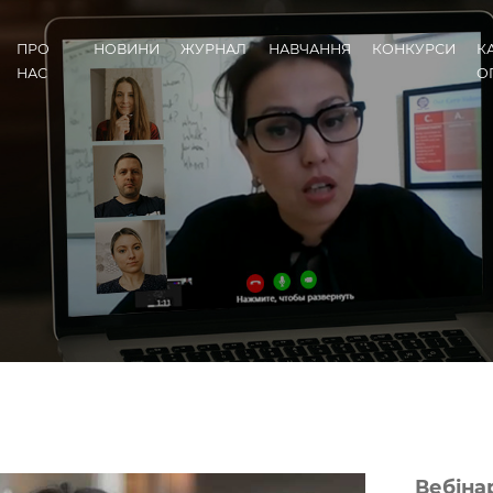
ПРО
НОВИНИ
ЖУРНАЛ
НАВЧАННЯ
КОНКУРСИ
К
НАС
О
​Вебін