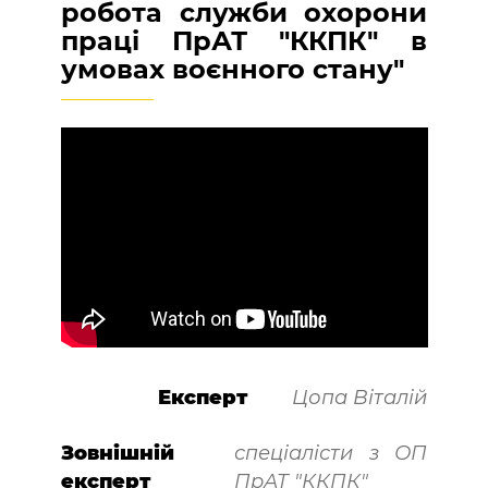
робота служби охорони
праці ПрАТ "ККПК" в
умовах воєнного стану"
Експерт
Цопа Віталій
Зовнішній
спеціалісти з ОП
експерт
ПрАТ "ККПК"