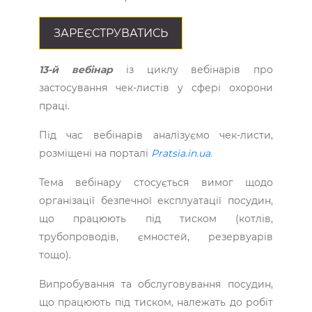
ЗАРЕЄСТРУВАТИСЬ
13-й вебінар
із циклу вебінарів про
застосування чек-листів у сфері охорони
праці.
Під час вебінарів аналізуємо чек-листи,
розміщені на порталі
Pratsia.in.ua
.
Тема вебінару стосується вимог щодо
організації безпечної експлуатації посудин,
що працюють під тиском (котлів,
трубопроводів, ємностей, резервуарів
тощо).
Випробування та обслуговування посудин,
що працюють під тиском, належать до робіт