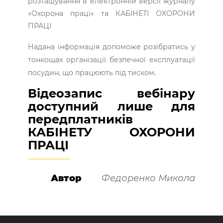
розташування в електронній версії журналу
«Охорона праці» та КАБІНЕТІ ОХОРОНИ
ПРАЦІ
Надана інформація допоможе розібратись у
тонкощах організації безпечної експлуатації
посудин, що працюють під тиском.
Відеозапис вебінару
доступний лише для
передплатників
КАБІНЕТУ ОХОРОНИ
ПРАЦІ
Автор
Федоренко Микола