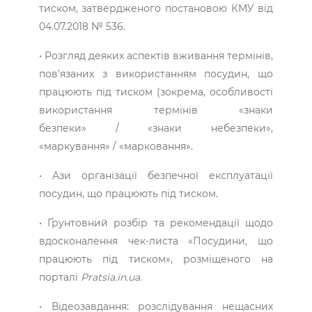
тиском, затвердженого постановою КМУ від
04.07.2018 № 536.
• Розгляд деяких аспектів вживання термінів,
пов’язаних з використанням посудин, що
працюють під тиском (зокрема, особливості
використання термінів «знаки
безпеки» / «знаки небезпеки»,
«маркування» / «марковання».
• Ази організації безпечної експлуатації
посудин, що працюють під тиском.
• Ґрунтовний розбір та рекомендації щодо
вдосконалення чек-листа «Посудини, що
працюють під тиском», розміщеного на
порталі
Pratsia.in.ua
.
• Відеозавдання: розслідування нещасних