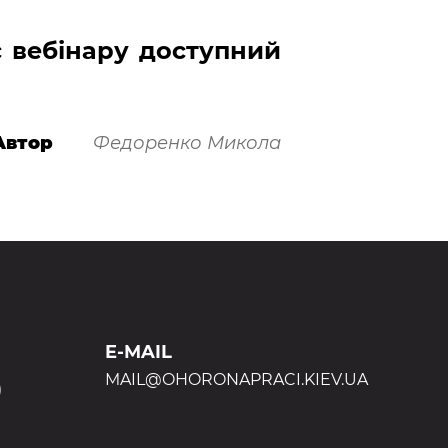
 вебінару доступний
Автор
Федоренко Микола
E-MAIL
MAIL@OHORONAPRACI.KIEV.UA
)