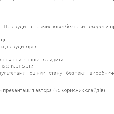
 «Про аудит з промислової безпеки і охорони п
і
ці
ги до аудиторів
дення внутрішнього аудиту
 ISO 19011:2012
ультатами оцінки стану безпеки виробнич
ь презентация автора (45 корисних слайдів)
ь