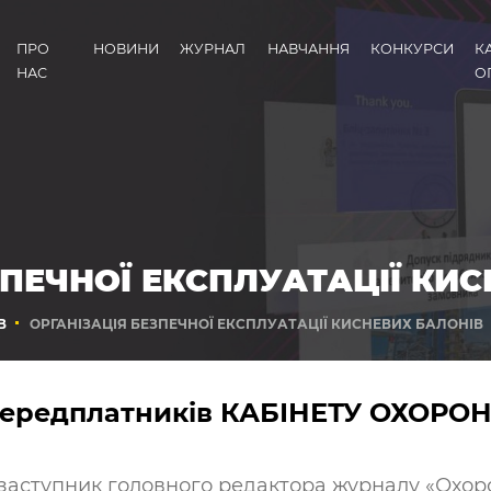
ПРО
НОВИНИ
ЖУРНАЛ
НАВЧАННЯ
КОНКУРСИ
К
НАС
О
ЗПЕЧНОЇ ЕКСПЛУАТАЦІЇ КИ
В
ОРГАНІЗАЦІЯ БЕЗПЕЧНОЇ ЕКСПЛУАТАЦІЇ КИСНЕВИХ БАЛОНІВ
 передплатників КАБІНЕТУ ОХОРО
заступник головного редактора журналу «Охор