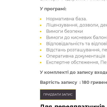
У програмі:
Нормативна база.
Ліцензування, дозволи, де
Вимоги безпеки
Вимоги до кисневих балон
Відповідальність та відпов
Відстань розташування, пе
Оперативна документація
Експертне обстеження, Пер
У комплекті до запису вход
Вартість запису : 180 гриве
ПРИДБАТИ ЗАПИС
Для передплатників