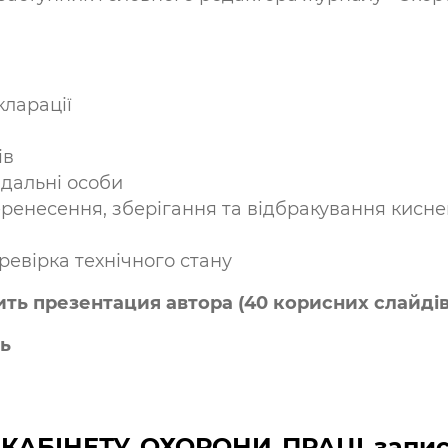
кларації
ів
ідальні особи
ренесення, зберігання та відбракування кисне
евірка технічного стану
ить презентация автора (40 корисних слайдів
нь
 КАБІНЕТУ ОХОРОНИ ПРАЦІ запис