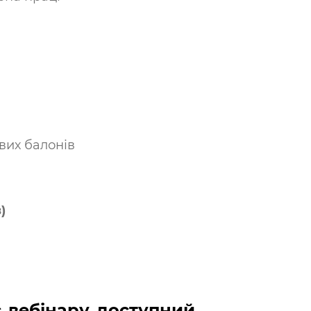
вих балонів
)
 вебінару доступний