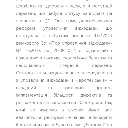
довкіллю та здоров’ю людей, а й репутації
держави, що набула статусу кандидата на
членство в ЄС. Ось чому довгоочікувана
реформа управління відходами, що
стартувала з набуттям чинності 9.07.2023
рамкового ЗУ «Про управління відходами»
№ 2320-ІХ від 20.06.2022, є надзвичайно
важливою з погляду екологічної безпеки та
національних інтересів держави.
Синхронізація національного законодавства
з управління відходами з європейським –
складний та тривалий процес.
Імплементація більшості директив та
регламентів запланована на 2026 + роки. Так,
нині ми живемо в умовах війни, але
вважати, що реформи не на часі, відкладати
її до кращих часів було б самогубством. Про