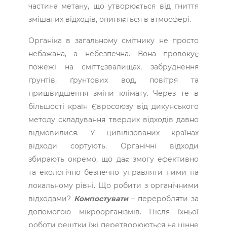
частина метану, що утворюється від гниття
змішаних відходів, опиняється в атмосфері.
Органіка в загальному смітнику не просто
небажана, а небезпечна. Вона провокує
пожежі на сміттєзвалищах, забруднення
ґрунтів, ґрунтових вод, повітря та
пришвидшення зміни клімату. Через те в
більшості країн Євросоюзу від дикунського
методу складування твердих відходів давно
відмовилися. У цивілізованих країнах
відходи сортують. Органічні відходи
збирають окремо, що дає змогу ефективно
та екологічно безпечно управляти ними на
локальному рівні. Що робити з органічними
відходами?
Компостувати
– переробляти за
допомогою мікроорганізмів. Після їхньої
роботи рештки їжі перетворюються на цінне