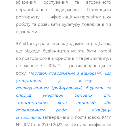
збирання, сортування та вторинного
перероблення будвідходів. Проводити
розгорнуту інформаційно-просвітницьку
роботу та розвивати культуру поводження з
відходами.
ЗУ «Про управління відходами» передбачає,
що відходи будівництва мають бути готові
до повторного використання та рециклінгу, і
не менше як 10% їх – рецикловані цього
року.
Порядок поводження з відходами, що
утворились
у зв’язку з
пошкодженням
(
руйнуванням
)
будівель та
споруд унаслідок бойових дій,
терористичних
актів, диверсій або
проведенням робіт з ліквідації
їх
наслідків
,
затверджений постановою КМУ
№ 1073 від 27.09.2022, містить класифікацію