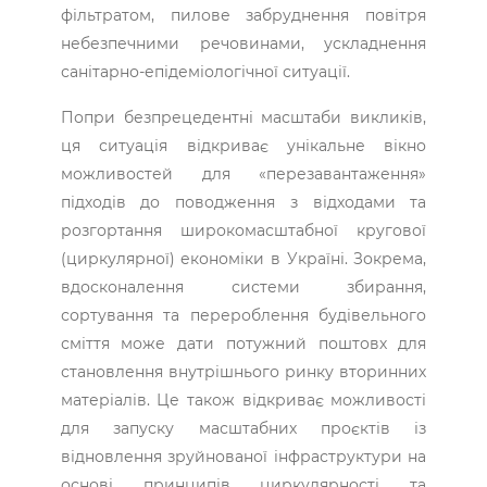
фільтратом, пилове забруднення повітря
небезпечними речовинами, ускладнення
санітарно-епідеміологічної ситуації.
Попри безпрецедентні масштаби викликів,
ця ситуація відкриває унікальне вікно
можливостей для «перезавантаження»
підходів до поводження з відходами та
розгортання широкомасштабної кругової
(циркулярної) економіки в Україні. Зокрема,
вдосконалення системи збирання,
сортування та перероблення будівельного
сміття може дати потужний поштовх для
становлення внутрішнього ринку вторинних
матеріалів. Це також відкриває можливості
для запуску масштабних проєктів із
відновлення зруйнованої інфраструктури на
основі принципів циркулярності та