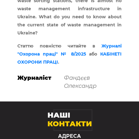
waste sorting stations, there is almost no
waste management infrastructure in
Ukraine. What do you need to know about
the current state of waste management in
Ukraine?
Статтю повністю читайте в
Журналі
"Охорона праці" № 8/2025
або
КАБІНЕТІ
ОХОРОНИ ПРАЦІ
.
Журналіст
Фандєєв
Олександр
НАШІ
КОНТАКТИ
АДРЕСА