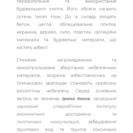
перероблення та використання
будівельного сміття. Його обсяги сягають
сотень тисяч тонн. До їх складу входять
бетон, цегла, облицювальна плитка,
кераміка, дерево, скло, пластик, ізоляційні
матеріали та будівельні матеріали, що
містять азбест.
Стихійне нагромадження та
неконтрольоване зберігання небезпечних
матеріалів, зокрема азбестовмісних, на
тимчасових звалищах становить серйозну
екологічну небезпеку. Серед основних
загроз, як зазначає
Ірина Коссе
, провідний
науковий співробітник Інституту
економічних досліджень та
політичних
консультацій,
забруднення
ґрунтових вод та ґрунтів токсичним