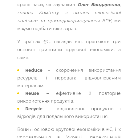
кращі часи, як зауважив
Олег Бондаренко
,
голова Комітету з питань екологічної
політики та природокористування ВРУ,
ми
маємо подбати вже зараз.
У країнах ЄС, нагадав він, працюють три
основні принципи кругової економіки, а
саме:
Reduce
– скорочення використання
ресурсів і перевага відновлюваним
матеріалам.
Reuse
– ефективне й повторне
використання продуктів.
Recycle
– відновлення продуктів і
відходів для подальшого використання.
Вони є основою кругової економіки в ЄС, і їх
упровадження в Україні, переконаний