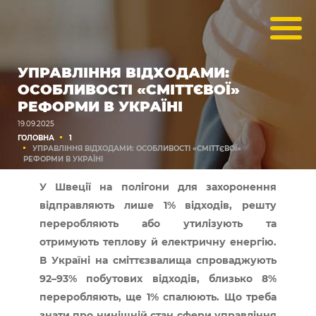
УПРАВЛІННЯ ВІДХОДАМИ:
ОСОБЛИВОСТІ «СМІТТЄВОЇ»
РЕФОРМИ В УКРАЇНІ
19.09.2025
ГОЛОВНА
1
УПРАВЛІННЯ ВІДХОДАМИ: ОСОБЛИВОСТІ «СМІТТЄВОЇ»
РЕФОРМИ В УКРАЇНІ
У Швеції на полігони для захоронення
відправляють лише 1% відходів, решту
переробляють або утилізують та
отримують теплову й електричну енергію.
В Україні на сміттєзвалища спроваджують
92–93% побутових відходів, близько 8%
переробляють, ще 1% спалюють. Що треба
знати про нинішній стан сфери управління