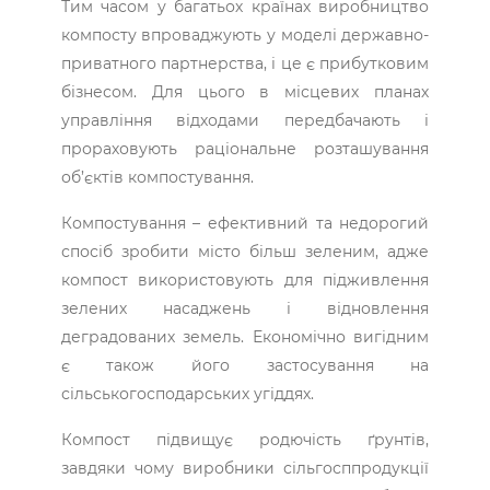
Тим часом у багатьох країнах виробництво
компосту впроваджують у моделі державно-
приватного партнерства, і це є прибутковим
бізнесом. Для цього в місцевих планах
управління відходами передбачають і
прораховують раціональне розташування
об’єктів компостування.
Компостування – ефективний та недорогий
спосіб зробити місто більш зеленим, адже
компост використовують для підживлення
зелених насаджень і відновлення
деградованих земель. Економічно вигідним
є також його застосування на
сільськогосподарських угіддях.
Компост підвищує родючість ґрунтів,
завдяки чому виробники сільгосппродукції