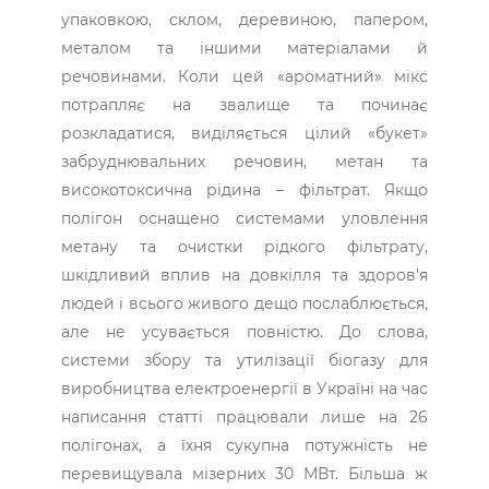
упаковкою, склом, деревиною, папером,
металом та іншими матеріалами й
речовинами. Коли цей «ароматний» мікс
потрапляє на звалище та починає
розкладатися, виділяється цілий «букет»
забруднювальних речовин, метан та
високотоксична рідина – фільтрат. Якщо
полігон оснащено системами уловлення
метану та очистки рідкого фільтрату,
шкідливий вплив на довкілля та здоров’я
людей і всього живого дещо послаблюється,
але не усувається повністю. До слова,
системи збору та утилізації біогазу для
виробництва електроенергії в Україні на час
написання статті працювали лише на 26
полігонах, а їхня сукупна потужність не
перевищувала мізерних 30 МВт. Більша ж