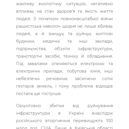
жахливу екологічну ситуацію, негативно
впливає на стан здоров’я та якість життя
людей. З початком повномасштабної війни
рашистська наволоч щодня не лише вбиває
людей, а й знищує та руйнує житлові
будинки, медичні та інші заклади,
підприємства, об’єкти інфраструктури,
транспортні засоби, техніку й обладнання.
Під завалами опиняються електронні та
електричні прилади, побутова хімія, інші
небезпечні речовини, засмічено сотні
гектарів земель, і тому проблема відходів
постала ще гостріше.
Орієнтовно збитки від руйнування
інфраструктури в Україні внаслідок
російського вторгнення перевищують 100
млрд дол. США. Лише в Київській області