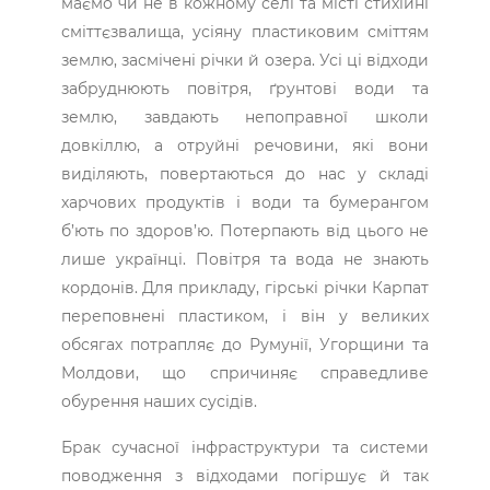
маємо чи не в кожному селі та місті стихійні
сміттєзвалища, усіяну пластиковим сміттям
землю, засмічені річки й озера. Усі ці відходи
забруднюють повітря, ґрунтові води та
землю, завдають непоправної школи
довкіллю, а отруйні речовини, які вони
виділяють, повертаються до нас у складі
харчових продуктів і води та бумерангом
б’ють по здоров’ю. Потерпають від цього не
лише українці. Повітря та вода не знають
кордонів. Для прикладу, гірські річки Карпат
переповнені пластиком, і він у великих
обсягах потрапляє до Румунії, Угорщини та
Молдови, що спричиняє справедливе
обурення наших сусідів.
Брак сучасної інфраструктури та системи
поводження з відходами погіршує й так