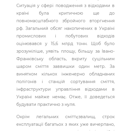
Ситуація у сфері поводження з відходами в
країні була критичною ще до
повномасштабного збройного вторгнення
рф. Загальний обсяг накопичених в Україні
промислових і побутових відходів
оцінювався у 15,6 млрд тонн. Щоб було
зрозуміліше, уявіть площу, більшу за Івано-
Франківську область, вкриту суцільним
шаром сміття заввишки один метр. За
винятком кількох інженерно обладнаних
полігонів і станцій сортування сміття,
інфраструктури управління відходами в
Україні майже немає. Отже, її доведеться
будувати практично з нуля.
Окрім легальних сміттєзвалищ, строк
експлуатації багатьох з яких уже вичерпано,