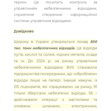
термін. Це посилить контроль за
управлінням небезпечними відходами,
сприятиме створенню інформаційної
системи управління відходами.
Довідково
Щороку в Україні утворюється понад
500
тис. тонн небезпечних відходів.
Це відходи
лугів, кислот та солей, чорних металів, осади
та ін. До 2024 р. на ринку управління
небезпечними відходами 84% становили
підприємства-посередники, що «обробляли»
відходи лише на папері. Інакше кажучи, із
215 ліцензіатів, які «працювали» на ринку, 91
тільки зберігали небезпечні відходи, 56 –
здійснювали операції з мастилами та
оливами, шламами, електричним,