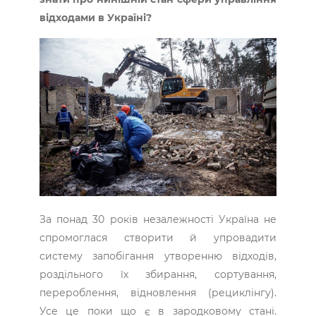
відходами в Україні?
За понад 30 років незалежності Україна не
спромоглася створити й упровадити
систему запобігання утворенню відходів,
роздільного їх збирання, сортування,
перероблення, відновлення (рециклінгу).
Усе це поки що є в зародковому стані.