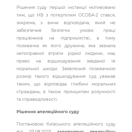
Рішення суду першої інстанції мотивовано
тим, що НВ з потерпілим ОСОБА-2 стався,
зокрема, з вини відповідача, який не
забезпечив безпечні умови праці
працівників на підприємстві, а тому
позивачка як його дружина, яка зазнала
непоправної втрати рідної людини, має
право на відшкодування завданої їй
моральної шкоди. Заявлений позивачкою
розмір такого відшкодування суд уважав
таким, що відповідає глибині моральних
страждань, а також принципам розумності
та справедливості.
Рішення апеляційного суду
Постановою Київського апеляційного суду
від 03.08.2023
задоволено апеляційну