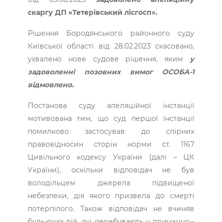
скаргу ДП «Тетерівський лісгосп».
Рішення Бородянського районного суду
Київської області від 28.02.2023 скасовано,
ухвалено нове судове рішення, яким
у
задоволенні позовних вимог ОСОБА-1
відмовлено.
Постанова суду апеляційної інстанції
мотивована тим, що суд першої інстанції
помилково застосував до спірних
правовідносин сторін норми ст. 1167
Цивільного кодексу України (далі – ЦК
України), оскільки ­відповідач не був
володільцем джерела підвищеної
небезпеки, дія якого призвела до смерті
потерпілого. Також відповідач не ­вчиняв
будь-яких дій, які перебувають у причинно-­