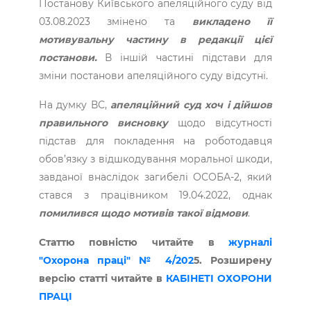
Постанову Київського апеляційного суду від
03.08.2023 змінено та
викладено її
мотивувальну частину в редакції цієї
постанови.
В іншій частині підстави для
зміни постанови апеляційного суду відсутні.
На думку ВС,
апеляційний суд хоч і дійшов
правильного висновку
щодо відсутності
підстав для покладення на роботодавця
обов’язку з відшкодування моральної шкоди,
завданої внаслідок загибелі ОСОБА-2, який
стався з працівником 19.04.2022, ­однак
помилився щодо мотивів такої відмови
.
Статтю повністю читайте в
журналі
"Охорона праці" № 4/202
5. Розширену
версію статті читайте в
КАБІНЕТІ ОХОРОНИ
ПРАЦІ