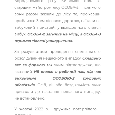
Бородянського р-ну Київської обл. за
старшим майстром лісу ОСОБА-3. Після чого
вони разом заїхали до лісу та, проїхавши
приблизно 3 км лісовою дорогою, наїхали на
вибуховий пристрій, унаслідок чого стався
вибух.
ОСОБА-2 загинув на місці, а ОСОБА-3
отримав тілесні ушкодження.
За результатами проведення спеціального
розслідування нещасного випадку
складено
акт за формою Н-1
, яким підтверджено, що
вказаний
НВ стався в робочий час, під час
виконання ОСОБОЮ-2 трудових
обов’язків
. Осіб, дії або бездіяльність яких
призвели до настання нещасного випадку,
не встановлено.
У жовтні 2022 р. дружина потерпілого –