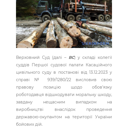
Верховний Суд (далі –
ВС
) у складі колегії
суддів ­Першої судової палати Касаційного
цивільного суду в постанові від 13.12.2023 у
справі № 939/1280/22 висловив свою
правову позицію щодо обов’язку
роботодавця відшкодувати моральну шкоду,
завдану нещасним випадком на
виробництві внаслідок проведення
державою-­окупантом на території України
бойових дій.