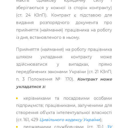
мають однакову юридичну силу і
зберігаються у кожної із сторін контракту)
(ст. 24 КЗпП). Контракт є підставою для
видання розпорядчого документа про
прийняття (наймання) працівника на роботу
із дня, встановленого в ньому.
Прийняття (наймання) на роботу працівника
шляхом укладання контракту може
здійснюватися у випадках, прямо
передбачених законами України (ст. 21 КЗпП;
п. 3 Положення № 170).
Контракт може
укладатися з:
керівниками та посадовими особами
підприємств; працівниками, залученими для
створення об’єкта інтелектуальної власності
(ст. 161, 429
Цивільного кодексу України
);
державними службовцями (ст. 31-1
ЗУ