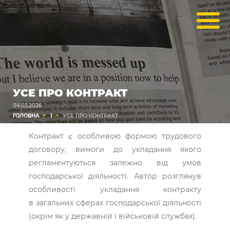
УСЕ ПРО КОНТРАКТ
04.03.2026
ГОЛОВНА
1
УСЕ ПРО КОНТРАКТ
Контракт є особливою формою трудового
договору, вимоги до укладання якого
регламентуються залежно від умов
господарської діяльності. Автор розглянув
особливості укладання контракту
в загальних сферах господарської діяльності
(окрім як у державній і військовій службах).