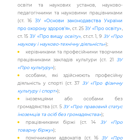
освіти та наукових установ, науково-
педагогічними та науковими працівниками
(ст. 16
ЗУ «Основи законодавства України
про охорону здоров’я»
, ст. 25
ЗУ «Про освіту»
,
ст. 15
ЗУ «Про вищу
освіту»
, ст.ст. 1, 9
ЗУ «Про
наукову і науково-технічну діяльність»
);
керівниками та професійними творчими
працівниками закладів культури (ст. 21
ЗУ
«Про культуру»
);
особами, які здійснюють професійну
діяльність у спорті (ст. 37
ЗУ «Про фізичну
культуру і спорт»
);
іноземцями або особами без
громадянства (ст. 5
ЗУ «Про правовий статус
іноземців та осіб без громадянства»
);
працівниками біржі (ст. 14
ЗУ «Про
товарну біржу»
);
помічниками адвокатів (ст. 16
ЗУ «Про