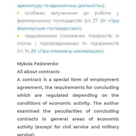
адвокатуру та адвокатську діяльність»
);
особами, залученими до роботи у
фермерському господарстві (ст. 27
ЗУ «Про
фермерське господарство»
);
працівниками споживчих товариств, їх
спілок і підпорядкованих їм підприємств
(ст. 14
ЗУ «Про спожив­чу кооперацію»
).
Mykola Fedorenko
All about contracts
A contract is a special form of employment
agreement, the requirements for concluding
which are regulated depending on the
conditions of economic activity. The author
examined the peculiarities of concluding
contracts in general areas of economic
activity (except for civil service and military
service).