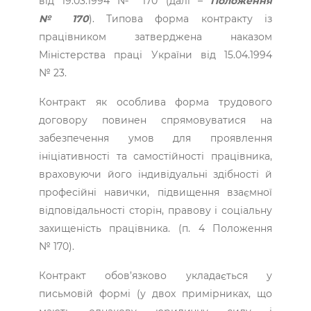
від 19.03.1994 № 170 (далі –
Положення
№ 170
). Типова форма контракту із
працівником затверджена наказом
Міністерства праці України від 15.04.1994
№ 23.
Контракт як особлива форма трудового
договору повинен спрямовуватися на
забезпечення умов для проявлення
ініціативності та самостійності працівника,
враховуючи його індивідуальні здібності й
професійні навички, підвищення взаємної
відповідальності сторін, правову і соціальну
захищеність працівника. (п. 4 Положення
№ 170).
Контракт обов’язково укладається у
письмовій формі (у двох примірниках, що