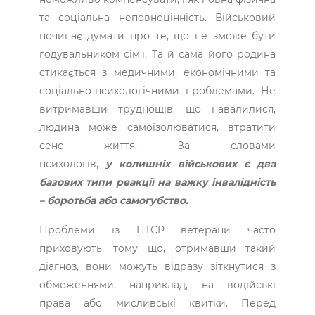
та соціальна неповноцінність. Військовий
починає думати про те, що не зможе бути
годувальником сім’ї. Та й сама його родина
стикається з медичними, економічними та
соціально-психологічними проблемами. Не
витримавши труднощів, що навалилися,
людина може самоізолюватися, втратити
сенс життя. За словами
психологів,
у колишніх військових є два
базових типи реакції на важку інвалідність
– боротьба або самогубство.
Проблеми із ПТСР ветерани часто
приховують, тому що, отримавши такий
діагноз, вони можуть відразу зіткнутися з
обмеженнями, наприклад, на водійські
права або мисливські квитки. Перед