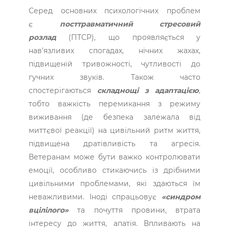
Серед основних психологічних проблем
є
посттравматичний стресовий
розлад
(ПТСР), що проявляється у
нав’язливих спогадах, нічних жахах,
підвищеній тривожності, чутливості до
гучних звуків. Також часто
спостерігаються
складнощі з адаптацією
,
тобто важкість перемикання з режиму
виживання (де безпека залежала від
миттєвої реакції) на цивільний ритм життя,
підвищена дратівливість та агресія.
Ветеранам може бути важко контролювати
емоції, особливо стикаючись із дрібними
цивільними проблемами, які здаються їм
неважливими. Іноді спрацьовує
«синдром
вцілілого»
та почуття провини, втрата
інтересу до життя, апатія. Впливають на