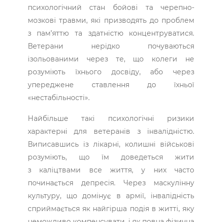
психологічний стан бойові та черепно-
мозкові травми, які призводять до проблем
з пам’яттю та здатністю концентруватися.
Ветерани нерідко почуваються
ізольованими через те, що колеги не
розуміють їхнього досвіду, або через
упереджене ставлення до їхньої
«нестабільності».
Найбільше такі психологічні ризики
характерні для ветеранів з інвалідністю.
Виписавшись із лікарні, колишні військові
розуміють, що їм доведеться жити
з каліцтвами все життя, у них часто
починається депресія. Через маскулінну
культуру, що домінує в армії, інвалідність
сприймається як найгірша подія в житті, яку
неможливо компенсувати, і як повна фізична