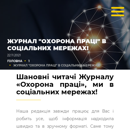
ЖУРНАЛ "ОХОРОНА ПРАЦІ" В
СОЦІАЛЬНИХ МЕРЕЖАХ!
22.11.2021
ГОЛОВНА
1
ЖУРНАЛ "ОХОРОНА ПРАЦІ" В СОЦІАЛЬНИХ МЕРЕЖАХ!
Шановні читачі Журналу
«Охорона праці», ми в
соціальних мережах!
Наша редакція завжди працює для Вас і
робить усе, щоб інформація надходила
швидко та в зручному форматі. Саме тому