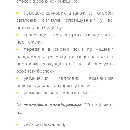
способів або їх комбінацією:
передача звукових, а також, за потреби,
світлових сигналів оповіщування у всі
приміщення будинку;
трансляція мовленнєвих повідомлень
про пожежу;
передача в окремі зони приміщення
повідомлень про місце виникнення пожежі,
про шляхи евакуації та дії, що забезпечують
особисту безпеку;
увімкнення світлових вказівників
рекомендованого напрямку евакуації;
увімкнення освітлення евакуації.
За
способами оповіщування
СО поділяють
на:
світлові (візуальні);