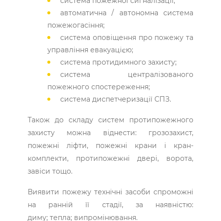
система пожежної сигналізації;
автоматична / автономна система
пожежогасіння;
система оповіщення про пожежу та
управління евакуацією;
система протидимного захисту;
система централізованого
пожежного спостереження;
система диспетчеризації СПЗ.
Також до складу систем протипожежного
захисту можна віднести: грозозахист,
пожежні ліфти, пожежні крани і кран-
комплекти, протипожежні двері, ворота,
завіси тощо.
Виявити пожежу технічні засоби спроможні
на ранній її стадії, за наявністю:
диму; тепла; випромінювання.