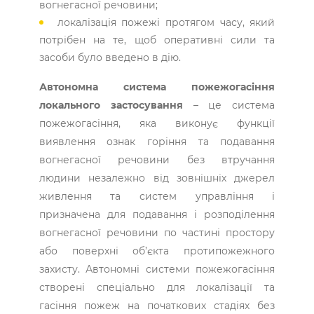
вогнегасної речовини;
локалізація пожежі протягом часу, який
потрібен на те, щоб оперативні сили та
засоби було введено в дію.
Автономна система пожежогасіння
локального застосування
– це система
пожежогасіння, яка виконує функції
виявлення ознак горіння та подавання
вогнегасної речовини без втручання
людини незалежно від зовнішніх джерел
живлення та систем управління і
призначена для подавання і розподілення
вогнегасної речовини по частині простору
або поверхні об’єкта протипожежного
захисту. Автономні системи пожежогасіння
створені спеціально для локалізації та
гасіння пожеж на початкових стадіях без