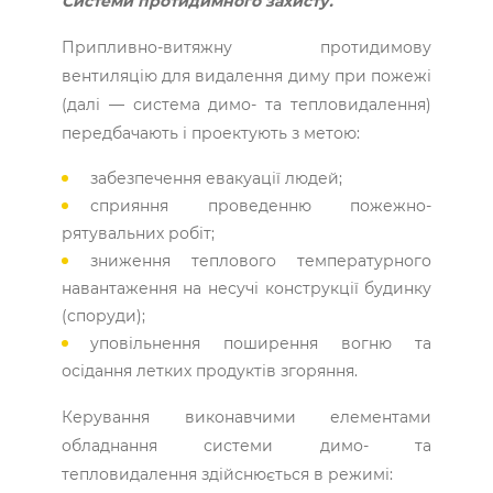
Системи протидимного захисту.
Припливно-витяжну протидимову
вентиляцію для видалення диму при пожежі
(далі — система димо- та тепловидалення)
передбачають і проектують з метою:
забезпечення евакуації людей;
сприяння проведенню пожежно-
рятувальних робіт;
зниження теплового температурного
навантаження на несучі конструкції будинку
(споруди);
уповільнення поширення вогню та
осідання летких продуктів згоряння.
Керування виконавчими елементами
обладнання системи димо- та
тепловидалення здійснюється в режимі: