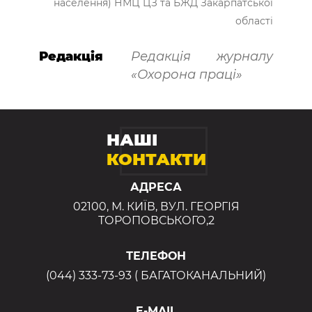
населення) НМЦ ЦЗ та БЖД Закарпатської
області
Редакція
Редакція журналу
«Охорона праці»
НАШІ
КОНТАКТИ
АДРЕСА
02100, М. КИЇВ, ВУЛ. ГЕОРГІЯ
ТОРОПОВСЬКОГО,2
ТЕЛЕФОН
(044) 333-73-93 ( БАГАТОКАНАЛЬНИЙ)
E-MAIL