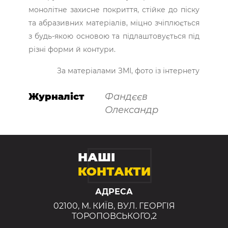
монолітне захисне покриття, стійке до піску
та абразивних матеріалів, міцно зчіплюється
з будь-якою основою та підлаштовується під
різні форми й контури.
За матеріалами ЗМІ, фото із інтернету
Журналіст
Фандєєв
Олександр
НАШІ
КОНТАКТИ
АДРЕСА
02100, М. КИЇВ, ВУЛ. ГЕОРГІЯ
ТОРОПОВСЬКОГО,2