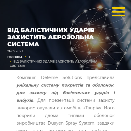
ВІД БАЛІСТИЧНИХ УДАРІВ
ЗАХИСТИТЬ АЕРОЗОЛЬНА
СИСТЕМА
26.09.2023
ГОЛОВНА
1
ВІД БАЛІСТИЧНИХ УДАРІВ ЗАХИСТИТЬ АЕРОЗОЛЬНА
СИСТЕМА
Компанія Defense Solutions представила
унікальну систему покриттів та оболонок
для захисту від балістичних ударів і
вибухів
. Для презентації системи захисту
використовували автомобіль «Таврія». Його
покрили двома типами оболонок
виробництва Duayen Spray System, завдяки
яким авто витримало три вибухи і