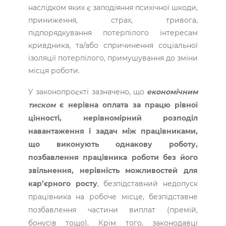
наслідком яких є заподіяння психічної шкоди,
приниження, страх, тривога,
підпорядкування потерпілого інтересам
кривдника, та/або спричинення соціальної
ізоляції потерпілого, примушування до зміни
місця роботи.
У законопроєкті зазначено, що
економічним
тиском
є нерівна оплата за працю рівної
цінності, нерівномірний розподіл
навантаження і задач між працівниками,
що виконують однакову роботу,
позбавлення працівника роботи без його
звільнення, нерівність можливостей для
кар’єрного росту
, безпідставний недопуск
працівника на робоче місце, безпідставне
позбавлення частини виплат (премій,
бонусів тощо). Крім того, законодавці