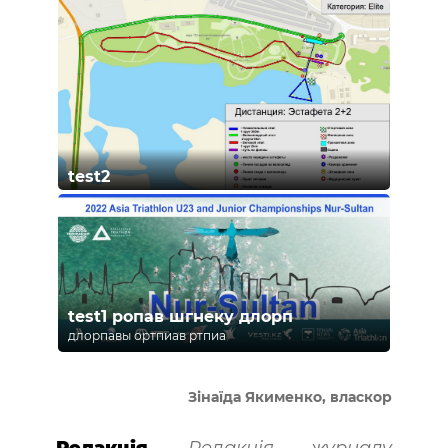
test2
test1 ропав шгнеку длорп
длорпавы ортпиав ртпиа
Зінаїда Якименко, власкор