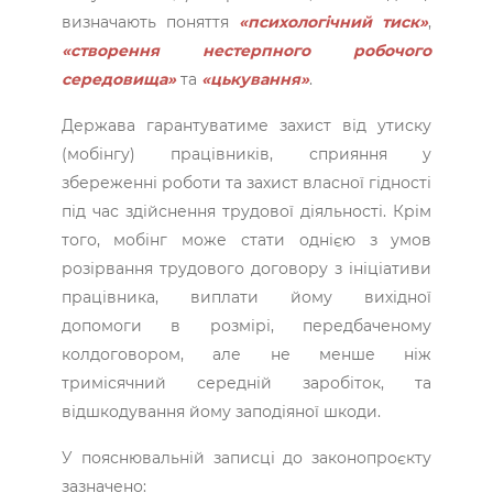
визначають поняття
«психологічний тиск»
,
«створення нестерпного робочого
середовища»
та
«цькування»
.
Держава гарантуватиме захист від утиску
(мобінгу) працівників, сприяння у
збереженні роботи та захист власної гідності
під час здійснення трудової діяльності. Крім
того, мобінг може стати однією з умов
розірвання трудового договору з ініціативи
працівника, виплати йому вихідної
допомоги в розмірі, передбаченому
колдоговором, але не менше ніж
тримісячний середній заробіток, та
відшкодування йому заподіяної шкоди.
У пояснювальній записці до законопроєкту
зазначено: