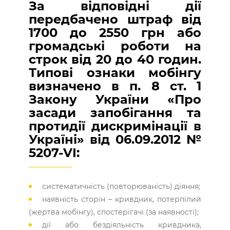
За відповідні дії
передбачено штраф від
1700 до 2550 грн або
громадські роботи на
строк від 20 до 40 годин.
Типові ознаки мобінгу
визначено в п. 8 ст. 1
Закону України «Про
засади запобігання та
протидії дискримінації в
Україні» від 06.09.2012 №
5207-VI:
систематичність (повторюваність) діяння;
наявність сторін – кривдник, потерпілий
(жертва мобінгу), спостерігачі (за наявності);
дії або бездіяльність кривдника,