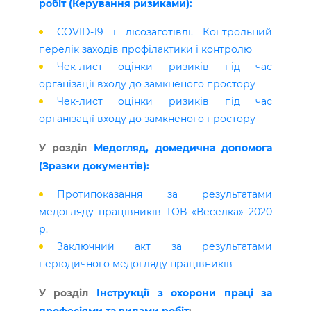
робіт (Керування ризиками):
COVID-19 і лісозаготівлі. Контрольний
перелік заходів профілактики і контролю
Чек-лист оцінки ризиків під час
організації входу до замкненого простору
Чек-лист оцінки ризиків під час
організації входу до замкненого простору
У розділ
Медогляд, домедична допомога
(Зразки документів):
Протипоказання за результатами
медогляду працівників ТОВ «Веселка» 2020
р.
Заключний акт за результатами
періодичного медогляду працівників
У розділ
Інструкції з охорони праці за