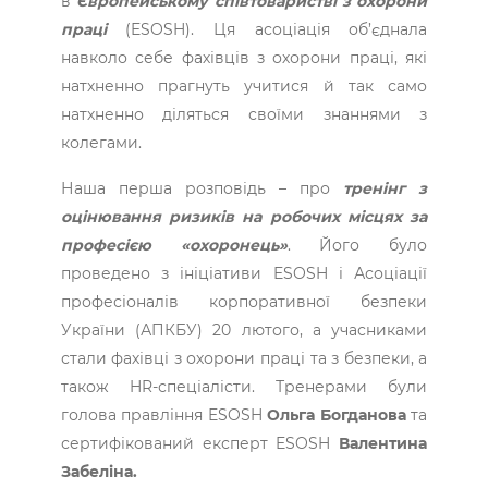
в
Європейському співтоваристві з охорони
праці
(ESOSH). Ця асоціація об’єднала
навколо себе фахівців з охорони праці, які
натхненно прагнуть учитися й так само
натхненно діляться своїми знаннями з
колегами.
Наша перша розповідь – про
тренінг з
оцінювання ризиків на робочих місцях за
професією «охоронець»
. Його було
проведено з ініціативи ESOSH і Асоціації
професіоналів корпоративної безпеки
України (АПКБУ) 20 лютого, а учасниками
стали фахівці з охорони праці та з безпеки, а
також HR-спеціалісти. Тренерами були
голова правління ESOSH
Ольга ­Богданова
та
сертифікований експерт ESOSH
Валентина
Забеліна.