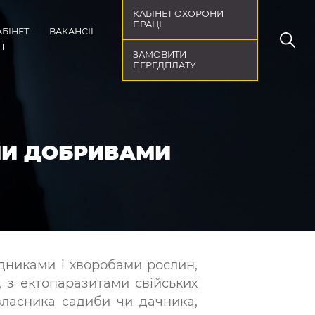
КАБІНЕТ ОХОРОНИ
ПРАЦІ
АБІНЕТ
ВАКАНСІЇ
П
ЗАМОВИТИ
ПЕРЕДПЛАТУ
МИ ДОБРИВАМИ
ідниками і хворобами рослин,
, з ектопаразитами свійських
ласника садиби чи дачника,