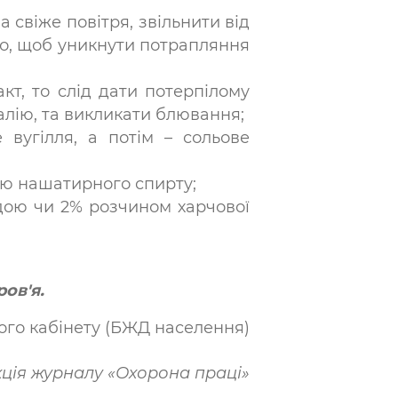
 свіже повітря, звільнити від
но, щоб уникнути потрапляння
т, то слід дати потерпілому
алію, та викликати блювання;
 вугілля, а потім – сольове
ою нашатирного спирту;
одою чи 2% розчином харчової
ов'я.
ого кабінету (БЖД населення)
ція журналу «Охорона праці»