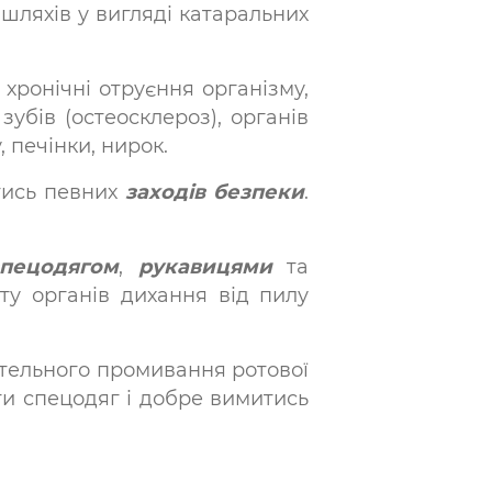
ляхів у вигляді катаральних
хронічні отруєння організму,
убів (остеосклероз), органів
 печінки, нирок.
тись певних
заходів безпеки
.
спецодягом
,
рукавицями
та
ту органів дихання від пилу
ретельного промивання ротової
ти спецодяг і добре вимитись