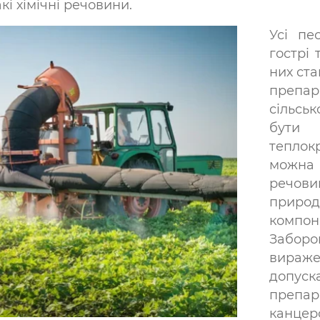
кі хімічні речовини.
Усі пе
гострі 
них ста
препар
сільсь
бути
теплок
можна
речови
природ
компон
Забор
вира
допус
препар
канц