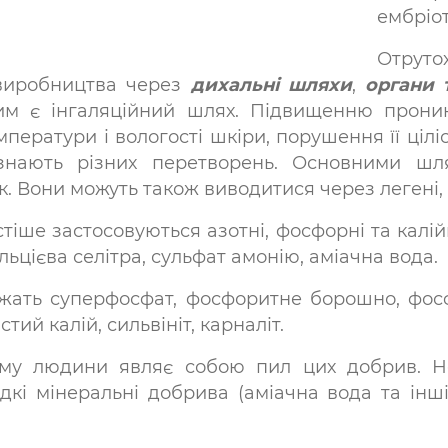
ембріот
Отрут
виробництва через
дихальні шляхи
,
органи 
им є інгаляційний шлях. Підвищенню проникн
ератури і вологості шкіри, порушення її цілі
зазнають різних перетворень. Основними шл
. Вони можуть також виводитися через легені, с
іше застосовуються азотні, фосфорні та калій
альцієва селітра, сульфат амонію, аміачна вода.
жать суперфосфат, фосфоритне борошно, фосф
тий калій, сильвініт, карналіт.
му людини являє собою пил цих добрив. Н
ідкі мінеральні добрива (аміачна вода та інш