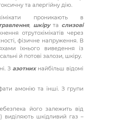
оксичну та алергійну дію.
охімікати проникають в
травлення
,
шкіру
та
слизові
ення отрутохімікатів через
сності, фізичне напруження. В
яхами їхнього виведення із
альні й потові залози, шкіру.
ні. З
азотних
найбільш відомі
ати амонію та інші. З групи
ебезпека його залежить від
і) виділяють шкідливий газ –