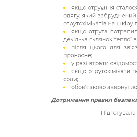
якщо отруєння сталося
одягу, який забруднений
отрутохімікатів на шкіру 
якщо отрута потрапил
декілька склянок теплої 
після цього для зв’я
проносне;
у разі втрати свідомо
якщо отрутохімікати 
соди;
обов’язково звернутис
Дотримання правил безпеки 
Підготувал