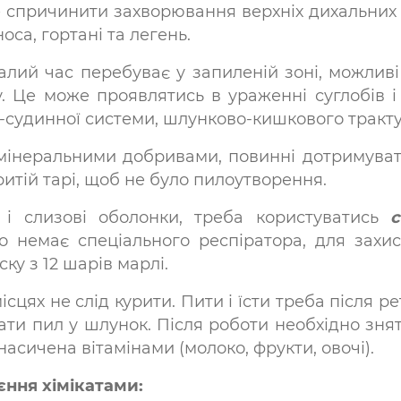
спричинити захворювання верхніх дихальних ш
са, гортані та легень.
алий час перебуває у запиленій зоні, можливі 
. Це може проявлятись в ураженні суглобів і з
-судинної системи, шлунково-кишкового тракту,
 мінеральними добривами, повинні дотримува
ритій тарі, щоб не було пилоутворення.
 і слизові оболонки, треба користуватись
о немає спеціального респіратора, для захис
у з 12 шарів марлі.
ісцях не слід курити. Пити і їсти треба після 
ти пил у шлунок. Після роботи необхідно зня
насичена вітамінами (молоко, фрукти, овочі).
єння хімікатами: