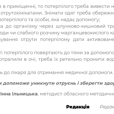
 в приміщенні, то потерпілого треба вивести на
 отрутохімікатами. Знімати одяг треба обереж
потерпілого та особи, яка надає допомогу;
а до організму через шлунково-кишковий трак
води чи слабкого розчину марганцевокислого к
зування отрути потерпілому дати активоване
сті потерпілого повертають до тями за допомог
потрапили в очі, треба їх ретельно промити в
ь до лікаря для отримання медичної допомоги.
допоможе уникнути отруєнь і зберегти здор
а
Інна Ільницька
, методист обласного методичн
Редакція
Редак