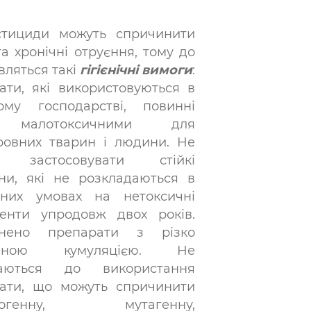
стициди можуть спричинити
та хронічні отруєння, тому до
вляться такі
гігієнічні вимоги
:
ати, які використовуються в
кому господарстві, повинні
 малотоксичними для
ровних тварин і людини. Не
 застосовувати стійкі
ни, які не розкладаються в
них умовах на нетоксичні
енти упродовж двох років.
онено препарати з різко
женою кумуляцією. Не
каються до використання
ати, що можуть спричинити
ерогенну, мутагенну,