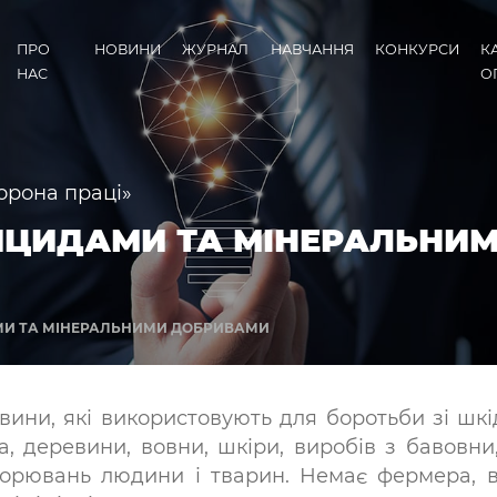
ПРО
НОВИНИ
ЖУРНАЛ
НАВЧАННЯ
КОНКУРСИ
К
НАС
О
орона праці»
ИЦИДАМИ ТА МІНЕРАЛЬНИ
МИ ТА МІНЕРАЛЬНИМИ ДОБРИВАМИ
човини, які використовують для боротьби зі шк
, деревини, вовни, шкіри, виробів з бавовни
ворювань людини і тварин. Немає фермера, в