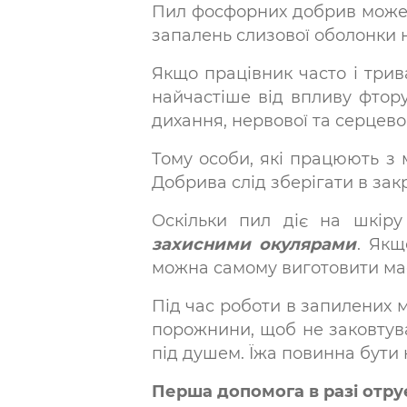
Пил фосфорних добрив може 
запалень слизової оболонки но
Якщо працівник часто і трив
найчастіше від впливу фтору
дихання, нервової та серцево
Тому особи, які працюють з
Добрива слід зберігати в зак
Оскільки пил діє на шкіру
захисними окулярами
. Якщ
можна самому виготовити маск
Під час роботи в запилених м
порожнини, щоб не заковтува
під душем. Їжа повинна бути 
Перша допомога в разі отру