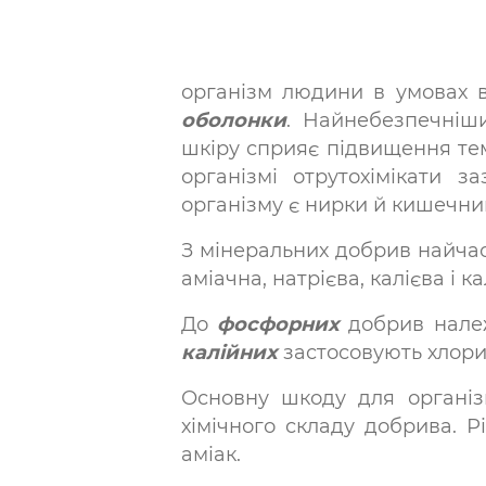
організм людини в умовах 
оболонки
. Найнебезпечніш
шкіру сприяє підвищення темп
організмі отрутохімікати 
організму є нирки й кишечник
З мінеральних добрив найчаст
аміачна, натрієва, калієва і к
До
фосфорних
добрив нале
калійних
застосовують хлорис
Основну шкоду для організ
хімічного складу добрива. Р
аміак.