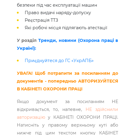
безпеки під час експлуатації машин
Право видачі наряду-допуску
Реєстрація ТТЗ
Які робочі місця підлягають атестації
У розділ
Тренди, новини (Охорона праці в
Україні):
Приєднуйтеся до ГС «УкрАПБ»
УВАГА! Щоб потрапити за посиланням до
документів - попередньо АВТОРИЗУЙТЕСЯ
В КАБІНЕТІ ОХОРОНИ ПРАЦІ
Якщо документ за посиланням НЕ
відкривається, то, напевне,
НЕ здійснили
авторизацію
у КАБІНЕТІ ОХОРОНИ ПРАЦІ.
Натисніть у правому верхньому куті або
нижче під цим текстом кнопку КАБІНЕТ