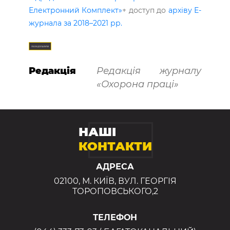
Електронний Комплект»
+ доступ до
архіву Е-
журнала за 2018–2021 рр.
ПЕРЕДПЛАТИТИ
Редакція
Редакція журналу
«Охорона праці»
НАШІ
КОНТАКТИ
АДРЕСА
02100, М. КИЇВ, ВУЛ. ГЕОРГІЯ
ТОРОПОВСЬКОГО,2
ТЕЛЕФОН