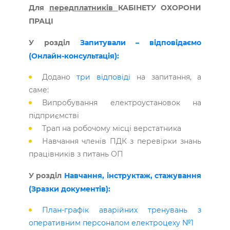
Для
передплатників
КАБІНЕТУ ОХОРОНИ
ПРАЦІ
У розділ
Запитували – відповідаємо
(Онлайн-консультація):
Додано
три відповід
і
на запитання, а
саме:
Випробування електроустановок на
підприємстві
Трап на робочому місці верстатника
Навчання членів ПДК з перевірки знань
працівників з питань ОП
У розділ
Навчання, інструктаж, стажування
(Зразки документів):
План-графік аварійних тренувань з
оперативним персоналом електроцеху №1