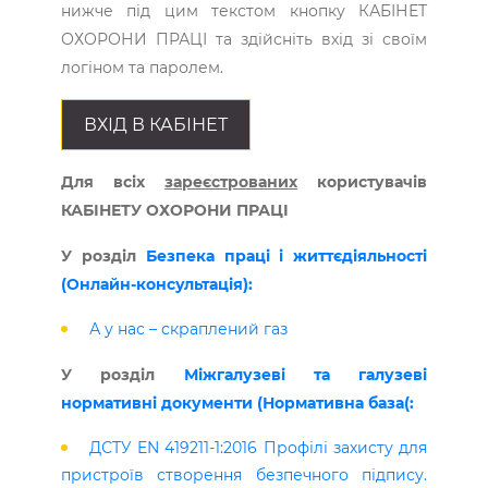
нижче під цим текстом кнопку КАБІНЕТ
ОХОРОНИ ПРАЦІ та здійсніть вхід зі своїм
логіном та паролем.
ВХІД В КАБІНЕТ
Для всіх
зареєстрованих
користувачів
КАБІНЕТУ ОХОРОНИ ПРАЦІ
У розділ
Безпека праці і життєдіяльності
(Онлайн-консультація):
А у нас – скраплений газ
У розділ
Міжгалузеві та галузеві
нормативні документи (Нормативна база(:
ДСТУ EN 419211-1:2016 Профілі захисту для
пристроїв створення безпечного підпису.