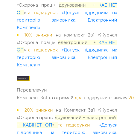
«Охорона праці»
друкований +
КАБІНЕТ
ОП
»
та подарунок
«Допуск підрядника на
територію замовника. Електронний
Комплект»
10% знижки
на комплект 2в1 «Журнал
«Охорона праці»
електронний +
КАБІНЕТ
ОП
»
та подарунок
«Допуск підрядника на
територію замовника. Електронний
Комплект»
ОБРАТИ ПАКЕТ
Передплачуй
Комплект 3в1 та отримай
два
подарунки і знижку
2
20% знижки
на Комплект 3в1 «Журнал
«Охорона праці»
друкований + електронний
+
КАБІНЕТ ОП
»
та подарунки
–
«Допуск
підрядника на територію замовника.