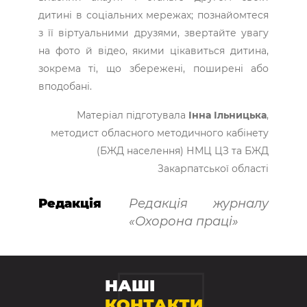
дитині в соціальних мережах; познайомтеся
з її віртуальними друзями, звертайте увагу
на фото й відео, якими цікавиться дитина,
зокрема ті, що збережені, поширені або
вподобані.
Матеріал підготувала
Інна Ільницька
,
методист обласного методичного кабінету
(БЖД населення) НМЦ ЦЗ та БЖД
Закарпатської області
Редакція
Редакція журналу
«Охорона праці»
НАШІ
КОНТАКТИ