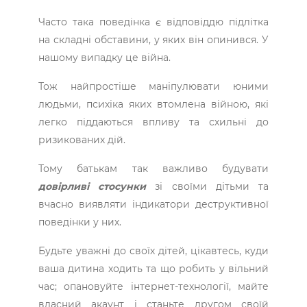
Часто така поведінка є відповіддю підлітка
на складні обставини, у яких він опинився. У
нашому випадку це війна.
Тож найпростіше маніпулювати юними
людьми, психіка яких втомлена війною, які
легко піддаються впливу та схильні до
ризикованих дій.
Тому батькам так важливо будувати
довірливі стосунки
зі своїми дітьми та
вчасно виявляти індикатори деструктивної
поведінки у них.
Будьте уважні до своїх дітей, цікавтесь, куди
ваша дитина ходить та що робить у вільний
час; опановуйте інтернет-технології, майте
власний акаунт і станьте другом своїй