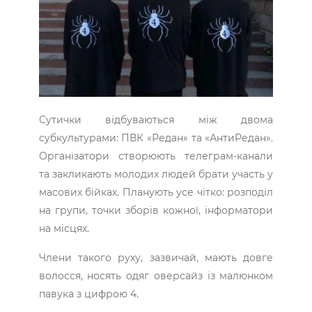
Сутички відбуваються між двома
субкультурами: ПВК «Редан» та «АнтиРедан».
Організатори створюють телеграм-канали
та закликають молодих людей брати участь у
масових бійках. Планують усе чітко: розподіл
на групи, точки зборів кожної, інформатори
на місцях.
Члени такого руху, зазвичай, мають довге
волосся, носять одяг оверсайз із малюнком
павука з цифрою 4.