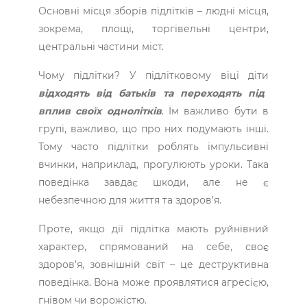
Основні місця зборів підлітків – людні місця,
зокрема, площі, торгівельні центри,
центральні частини міст.
Чому підлітки? У підлітковому віці діти
відходять від батьків та переходять під
вплив своїх однолітків
. Їм важливо бути в
групі, важливо, що про них подумають інші.
Тому часто підлітки роблять імпульсивні
вчинки, наприклад, прогулюють уроки. Така
поведінка завдає шкоди, але не є
небезпечною для життя та здоров’я.
Проте, якщо дії підлітка мають руйнівний
характер, спрямований на себе, своє
здоров’я, зовнішній світ – це деструктивна
поведінка. Вона може проявлятися агресією,
гнівом чи ворожістю.