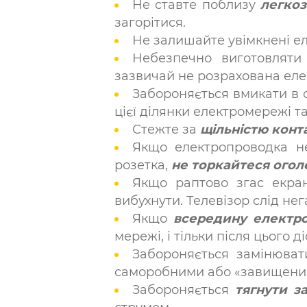
Не ставте поблизу
легкоз
загорітися.
Не залишайте увімкнені 
Небезпечно виготовлят
зазвичай не розрахована ел
Забороняється вмикати в 
цієї ділянки електромережі т
Стежте за
щільністю конт
Якщо електропроводка не
розетка,
не торкайтеся огол
Якщо раптово згас екран
вибухнути. Телевізор слід не
Якщо
всередину електро
мережі, і тільки після цього 
Забороняється замінюват
саморобними або «завищени
Забороняється
тягнути з