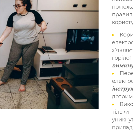
пожежа
прав
корист
Кори
елек
з’являє
горіло
вимкну
Пер
елект
інстру
дотриму
Вик
тіль
уникну
приладі