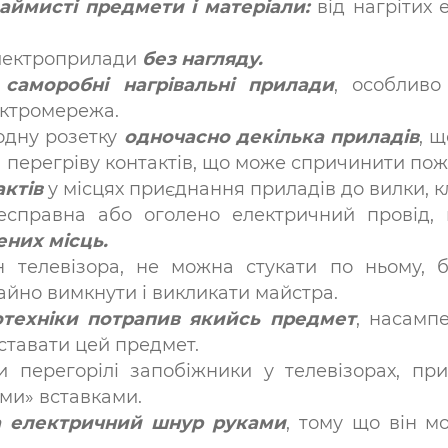
аймисті предмети і матеріали:
від нагрітих 
електроприлади
без нагляду.
и
саморобні нагрівальні прилади
, особливо
ектромережа.
одну розетку
одночасно декілька приладів
, 
а перегріву контактів, що може спричинити пож
актів
у місцях приєднання приладів до вилки, кл
справна або оголено електричний провід, 
ених місць.
 телевізора, не можна стукати по ньому, 
гайно вимкнути і викликати майстра.
техніки потрапив якийсь предмет
, насамп
діставати цей предмет.
и перегорілі запобіжники у телевізорах, пр
ми» вставками.
а електричний шнур руками
, тому що він м