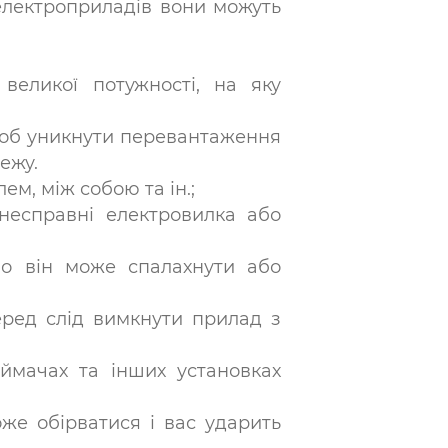
електроприладів вони можуть
 великої потужності, на яку
щоб уникнути перевантаження
ежу.
ем, між собою та ін.;
несправні електровилка або
бо він може спалахнути або
еред слід вимкнути прилад з
иймачах та інших установках
оже обірватися і вас ударить