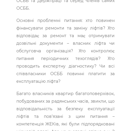
ОСББ та Держпраці та серед членів самих
ОСББ.
Основні проблемні питання: хто повинен
фінансувати ремонти та заміну ліфтів? Хто
відповідає за ремонт та має отримувати
дозвільні документи – власник ліфта чи
обслуговча організація? Хто контролює
питання періодичних техоглядів? Хто
проводить експертну діагностику? Чи всі
співвласники ОСББ повинні платити за
експлуатацію ліфта?
Багато власників квартир багатоповерхівок,
побудованих за радянських часів, звикли, що
відповідальність за безпеку експлуатації
ліфтів та пов’язані з цим питання –
компетенція ЖЕКів, які були підпорядковані