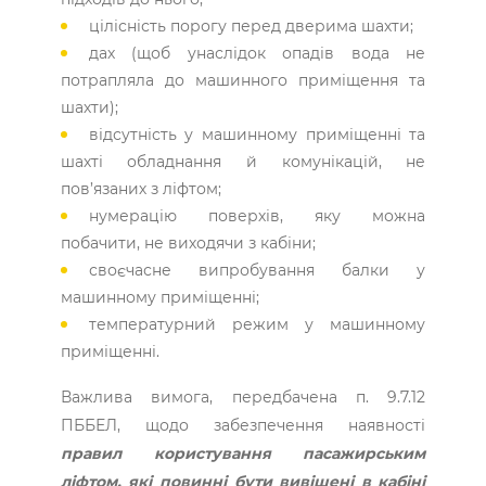
цілісність порогу перед дверима шахти;
дах (щоб унаслідок опадів вода не
потрапляла до машинного приміщення та
шахти);
відсутність у машинному приміщенні та
шахті обладнання й комунікацій, не
пов’язаних з ліфтом;
нумерацію поверхів, яку можна
побачити, не виходячи з кабіни;
своєчасне випробування балки у
машинному приміщенні;
температурний режим у машинному
приміщенні.
Важлива вимога, передбачена п. 9.7.12
ПББЕЛ, щодо забезпечення наявності
правил користування пасажирським
ліфтом, які повинні бути вивішені в кабіні