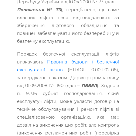
Держбуду України від 10.04.2000 № 73 (далі –
Положення № 73
), передбачено, що саме
власник ліфтів несе відповідальність за
збереження ліфтового обладнання та
повинен забезпечувати його безперебійну й
безпечну експлуатацію.
Порядок безпечної експлуатації ліфтів
визначають
Правила будови і безпечної
експлуатації ліфтів
(НПАОП 0.00-1.02-08),
затверджені наказом Держгірпромнагляду
від 01.09.2008 № 190 (далі –
ПББЕЛ
). Згідно з
п. 9.7.16 суб’єкт господарювання, який
експлуатує ліфти, може укласти договір на
технічне обслуговування і ремонт ліфтів зі
спеціалізованою організацією, яка має
дозвіл на виконання цих робіт, але контроль
(виконання регламентних робіт (перевірка