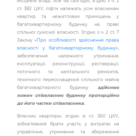
місцевій владі. Але на сьогодні, згідно з ч. 2
ст. 382 ЦКУ, ліфти належать усім власникам
квартир та нежитлових приміщень у
багатоквартирному будинку на праві
спільної сумісної власності. Згідно з ч. 2 ст. 7
Закону
«Про особливості здійснення права
власності у багатоквартирному будинку»
,
забезпечення належного утримання,
експлуатації, реконструкції, реставрації,
поточного та капітального ремонтів,
технічного переоснащення спільного майна
багатоквартирного будинку
здійснює
кожен співвласник будинку пропорційно
до його частки співвласника.
Власник квартири, згідно зі ст. 360 ЦКУ,
зобов’язаний брати участь у витратах на
управління, утримання та збереження