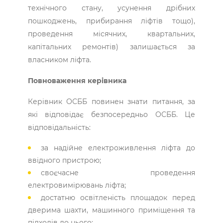
технічного стану, усунення дрібних
пошкоджень, прибирання ліфтів тощо),
проведення місячних, квартальних,
капітальних ремонтів) залишається за
власником ліфта.
Повноваження керівника
Керівник ОСББ повинен знати питання, за
які відповідає безпосередньо ОСББ. Це
відповідальність:
за надійне електроживлення ліфта до
ввідного пристрою;
своєчасне проведення
електровимірювань ліфта;
достатню освітленість площадок перед
дверима шахти, машинного приміщення та
підходів до нього;