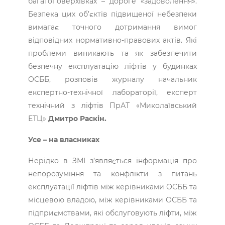
багатоповерхівках – дороге «задоволення».
Безпека цих об’єктів підвищеної небезпеки
вимагає точного дотримання вимог
відповідних нормативно-правових актів. Які
проблеми виникають та як забезпечити
безпечну експлуатацію ліфтів у будинках
ОСББ, розповів журналу начальник
експертно-технічної лабораторії, експерт
технічний з ліфтів ПрАТ «Миколаївський
ЕТЦ»
Дмитро Раскін.
Усе – на власниках
Нерідко в ЗМІ з’являється інформація про
непорозуміння та конфлікти з питань
експлуатації ліфтів між керівниками ОСББ та
місцевою владою, між керівниками ОСББ та
підприємствами, які обслуговують ліфти, між