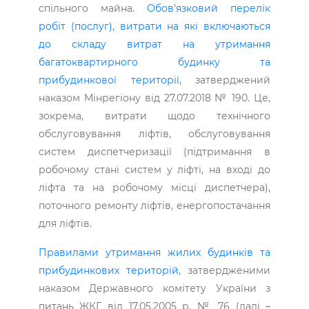
спільного майна.
Обов’язковий перелік
робіт (послуг), витрати на які включаються
до складу витрат на утримання
багатоквартирного будинку та
прибудинкової території
, затверджений
наказом Мінрегіону від 27.07.2018 № 190. Це,
зокрема, витрати щодо технічного
обслуговування ліфтів, обслуговування
систем диспетчеризації (підтримання в
робочому стані систем у ліфті, на вході до
ліфта та на робочому місці диспетчера),
поточного ремонту ліфтів, енергопостачання
для ліфтів.
Правилами утримання жилих будинків та
прибудинкових територій
, затвердженими
наказом Державного комітету України з
питань ЖКГ від 17.05.2005 р. № 76 (далі –