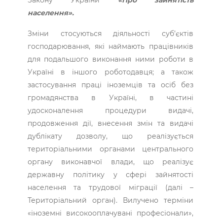
Закону України
«Про зайнятість
населення».
Зміни стосуються діяльності суб’єктів
господарювання, які наймають працівників
для подальшого виконання ними роботи в
Україні в іншого роботодавця; а також
застосування праці іноземців та осіб без
громадянства в Україні, в частині
удосконалення процедури видачі,
продовження дії, внесення змін та видачі
дублікату дозволу, що реалізується
територіальними органами центрального
органу виконавчої влади, що реалізує
державну політику у сфері зайнятості
населення та трудової міграції (далі –
Територіальний орган). Вилучено терміни
«іноземні високооплачувані професіонали»,