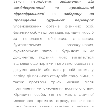
Закон передбачає
звільнення від
адміністративної та кримінальної
відповідальності
та
заборону на
проведення будь-яких перевірок
уповноважених органів фізичних осіб,
фізичних осіб – підприємців, юридичних осіб
за неподання облікових, фінансових,
бухгалтерських, розрахункових,
аудиторських звітів і будь-яких інших
документів, подання яких вимагається
відповідно до норм чинного законодавства в
документальній або електронній формі, у
період дії воєнного стану або стану війни, а
також протягом трьох місяців після
припинення чи скасування воєнного стану.
Юридичні особи, які не мають фізичної
можливості протягом строку, визначеного
цим Закону, подати звітність у зв’язку з