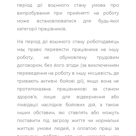
період дії воєнного стану умова про
випробування при прийнятті на роботу
може встановлюватися для будь-якої
категорії працівників.
На період дії воєнного стану роботодавець
має право перевести працівника на іншу
роботу, не обумовлену трудовим
договором, без його згоди (за виключенням
переведення на роботу в іншу місцевість, де
тривають активні бойові дії), якщо вона не
протипоказана працівникові за станом
здоров’я, лише для відвернення або
ліквідації наслідків бойових дій, а також
інших обставин, які ставлять або можуть
поставити під загрозу життя чи нормальні
життєві умови людей, з оплатою праці за