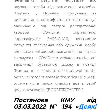
негативний результат тестування або
одужання особи від зазначеної хвороби».
Зокрема, у Порядку формування та
використання сертифіката, що підтверджує
вакцинацію від гострої респіраторної
хвороби COVID-19, спричиненої
коронавірусом SARS-CoV-2, негативний
результат тестування або одужання особи
від зазначеної хвороб, зазначено, що під час
формування COVID-сертифіката на підставі
вакцинації бустерною дозою в позиції
“Number in a series of doses as well as the
overall number of doses in the series / Кількість
отриманих, а також кількість доз в серії”
додаються слова “(BOOSTER/БУСТЕР)”.
Постанова КМУ від
03.03.2022 № 194 «
Деякі