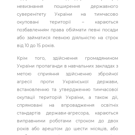
невизнання поширення державного
суверенітету України на тимчасово
окуповані території – караються
позбавленням права обіймати певні посади
або займатися певною діяльністю на строк
від 10 до 15 років.
Крім того, здійснення громадянином
України пропаганди в навчальних закладах з
метою сприяння здійсненню збройної
агресії проти Української держави,
встановленню та утвердженню тимчасової
окупації територій України, а також дії,
спрямовані на впровадження освітніх
стандартів держави-агресора, караються
виправними роботами строком до двох
років або арештом до шести місяців, або