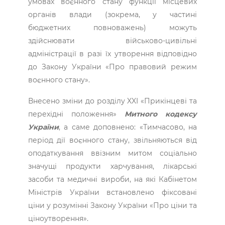
умовах воєнного стану функції місцевих
органів влади (зокрема, у частині
бюджетних повноважень) можуть
здійснювати військово-цивільні
адміністрації в разі їх утворення відповідно
до Закону України «Про правовий режим
воєнного стану».
Внесено зміни до розділу XXI «Прикінцеві та
перехідні положення»
Митного кодексу
України
, а саме доповнено: «Тимчасово, на
період дії воєнного стану, звільняються від
оподаткування ввізним митом соціально
значущі продукти харчування, лікарські
засоби та медичні вироби, на які Кабінетом
Міністрів України встановлено фіксовані
ціни у розумінні Закону України «Про ціни та
ціноутворення».