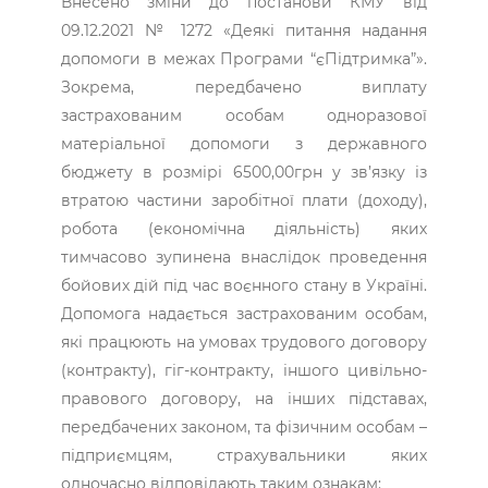
Внесено зміни до постанови КМУ від
09.12.2021 № 1272 «Деякі питання надання
допомоги в межах Програми “єПідтримка”».
Зокрема, передбачено виплату
застрахованим особам одноразової
матеріальної допомоги з державного
бюджету в розмірі 6500,00грн у зв’язку із
втратою частини заробітної плати (доходу),
робота (економічна діяльність) яких
тимчасово зупинена внаслідок проведення
бойових дій під час воєнного стану в Україні.
Допомога надається застрахованим особам,
які працюють на умовах трудового договору
(контракту), гіг-контракту, іншого цивільно-
правового договору, на інших підставах,
передбачених законом, та фізичним особам –
підприємцям, страхувальники яких
одночасно відповідають таким ознакам: