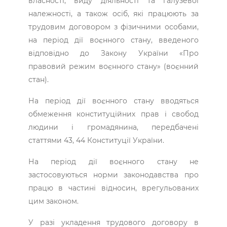
власності, виду діяльності та галузевої
належності, а також осіб, які працюють за
трудовим договором з фізичними особами,
на період дії воєнного стану, введеного
відповідно до Закону України «Про
правовий режим воєнного стану» (воєнний
стан).
На період дії воєнного стану вводяться
обмеження конституційних прав і свобод
людини і громадянина, передбачені
статтями 43, 44 Конституції України.
На період дії воєнного стану не
застосовуються норми законодавства про
працю в частині відносин, врегульованих
цим законом.
У разі укладення трудового договору в