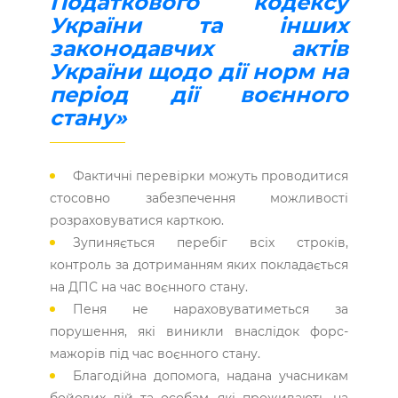
Податкового кодексу
України та інших
законодавчих актів
України щодо дії норм на
період дії воєнного
стану»
Фактичні перевірки можуть проводитися
стосовно забезпечення можливості
розраховуватися карткою.
Зупиняється перебіг всіх строків,
контроль за дотриманням яких покладається
на ДПС на час воєнного стану.
Пеня не нараховуватиметься за
порушення, які виникли внаслідок форс-
мажорів під час воєнного стану.
Благодійна допомога, надана учасникам
бойових дій та особам, які проживають на