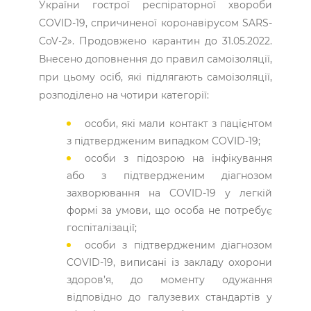
України гострої респіраторної хвороби
COVID-19, спричиненої коронавірусом SARS-
CoV-2». Продовжено карантин до 31.05.2022.
Внесено доповнення до правил самоізоляції,
при цьому осіб, які підлягають самоізоляції,
розподілено на чотири категорії:
особи, які мали контакт з пацієнтом
з підтвердженим випадком COVID-19;
особи з підозрою на інфікування
або з підтвердженим діагнозом
захворювання на COVID-19 у легкій
формі за умови, що особа не потребує
госпіталізації;
особи з підтвердженим діагнозом
COVID-19, виписані із закладу охорони
здоров’я, до моменту одужання
відповідно до галузевих стандартів у