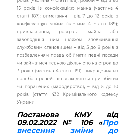
років (частина 4 статті 186); розбій – від 8 до
15 років із конфіскацією майна (частина 4
статті 187); вимагання – від 7 до 12 років з
конфіскацією майна (частина 4 статті 189);
привласнення, розтрата майна або
заволодіння ним шляхом зловживання
службовим становищем – від 5 до 8 років з
позбавленням права обіймати певні посади
чи займатися певною діяльністю на строк до
3 років (частина 4 статті 191); викрадення на
полі бою речей, що знаходяться при вбитих
чи поранених (мародерство), – від 5 до 10
років (стаття 432 Кримінального кодексу
України.
Постанова КМУ від
09.02.2022 № 106 «
Про
внесення зміни до