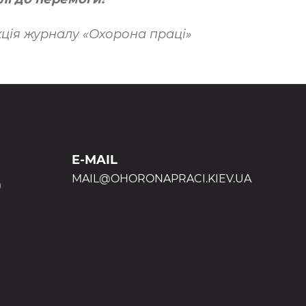
ція журналу «Охорона праці»
E-MAIL
MAIL@OHORONAPRACI.KIEV.UA
)