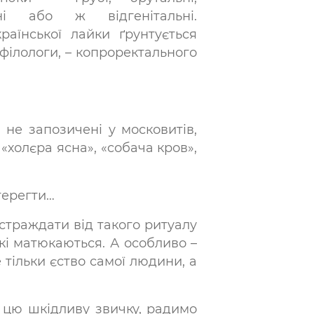
чні або ж відгенітальні.
раїнської лайки ґрунтується
 філологи, – копроректального
 не запозичені у московитів,
, «холєра ясна», «cобача кров»,
стерегти…
остраждати від такого ритуалу
які матюкаються. А особливо –
 тільки єство самої людини, а
и цю шкідливу звичку, радимо