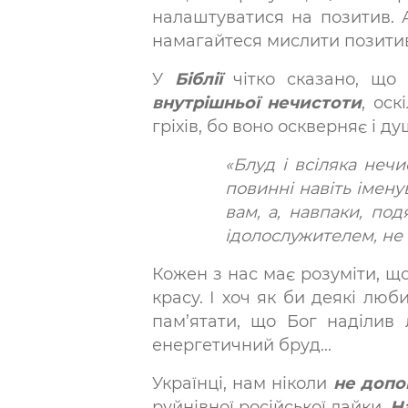
налаштуватися на позитив. А
намагайтеся мислити позитивн
У
Біблії
чітко сказано, що 
внутрішньої нечистоти
, оск
гріхів, бо воно оскверняє і душу
«Блуд і всіляка неч
повинні навіть імену
вам, а, навпаки, по
ідолослужителем, не м
Кожен з нас має розуміти, що
красу. І хоч як би деякі люб
пам’ятати, що Бог наділив
енергетичний бруд...
Українці, нам ніколи
не допо
руйнівної російської лайки.
На