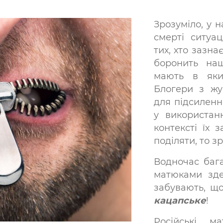
Зрозуміло, у 
смерті ситуац
тих, хто зазн
боронить наш
мають в який
Блогери з жу
для підсиленн
у використан
контексті їх
поділяти, то з
Водночас бага
матюками зде
забувають, що
кацапське
!
Російські м