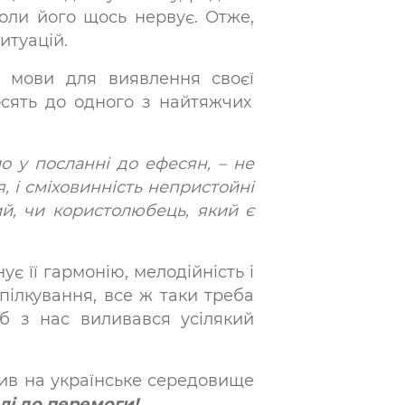
коли його щось нервує. Отже,
итуацій.
р мови для виявлення своєї
носять до одного з найтяжчих
о у посланні до ефесян, – не
я, і сміховинність непристойні
ий, чи користолюбець, який є
є її гармонію, мелодійність і
спілкування, все ж таки треба
б з нас виливався усілякий
ив на українське середовище
лі до перемоги!