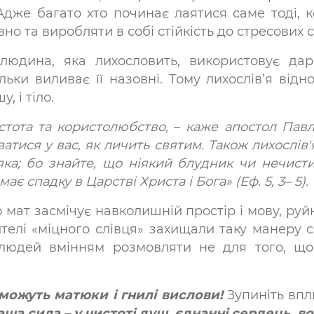
дже багато хто починає лаятися саме тоді, 
о та виробляти в собі стійкість до стресових с
людина, яка лихословить, використовує да
ільки виливає її назовні. Тому лихослів’я від
, і тіло.
истота та користолюбство,
–
каже апостол Павл
ватися у вас, як личить святим. Також лихослів'
дяка; бо знайте, що ніякий блудник чи нечист
ає спадку в Царстві Христа і Бога» (Еф. 5, 3– 5).
 мат засмічує навколишній простір і мову, руйну
ителі «міцного слівця» захищали таку манеру 
 людей вмінням розмовляти не для того, що
можуть матюки і гнилі вислови!
Зупиніть впл
ша сила – у чистоті душ, єднанні сердець, во