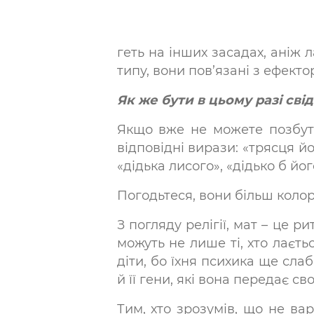
геть на інших засадах, аніж 
типу, вони пов’язані з ефект
Як же бути в цьому разі сві
Якщо вже не можете позбутис
відповідні вирази: «трясця йог
«дідька лисого», «дідько б йог
Погодьтеся, вони більш колори
З погляду релігії, мат – це 
можуть не лише ті, хто лаєть
діти, бо їхня психика ще сла
й її гени, які вона передає с
Тим, хто зрозумів, що не ва