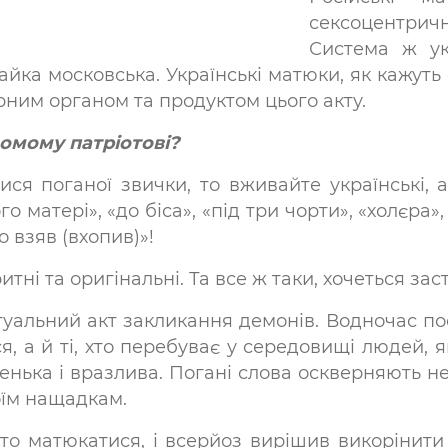
сексоцентри
Система ж ук
лайка московська. Українські матюки, як кажуть
орним органом та продуктом цього акту.
домому патріотові?
я поганої звички, то вживайте українські, а
о матері», «до біса», «під три чорти», «холєра»
о взяв (вхопив)»!
тні та оригінальні. Та все ж таки, хочеться за
ритуальний акт закликання демонів. Водночас п
ся, а й ті, хто перебуває у середовищі людей, 
бенька і вразлива. Погані слова оскверняють не
воїм нащадкам.
рто матюкатися, і всерйоз вирішив викорінит