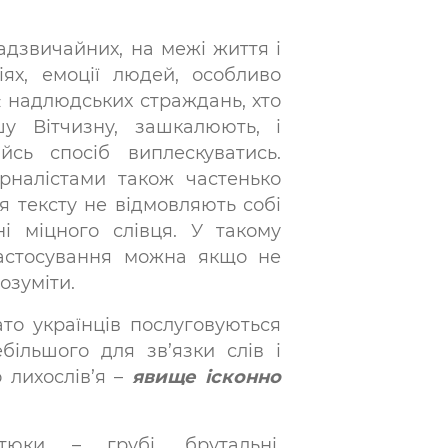
надзвичайних, на межі життя і
іях, емоції людей, особливо
ає надлюдських страждань, хто
у Вітчизну, зашкалюють, і
сь спосіб виплескуватись.
рналістами також частенько
я тексту не відмовляють собі
ні міцного слівця. У такому
 застосування можна якщо не
розуміти.
то українців послуговуються
більшого для зв’язки слів і
 лихослів’я –
явище ісконно
атюки – грубі, брутальні,