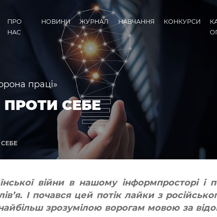
ПРО
НОВИНИ
ЖУРНАЛ
НАВЧАННЯ
КОНКУРСИ
К
НАС
О
орона праці»
 ПРОТИ СЕБЕ
 СЕБЕ
аїнської війни в нашому інформпросторі і 
в’я. І почався цей потік лайки з російськог
айбільш зрозумілою ворогам мовою за відо