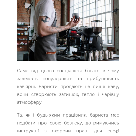
Саме від цього спеціаліста багато в чому
залежать популярність та прибутковість
кав’ярні. Баристи продають не лише каву,
вони створюють затишок, тепло і чарівну
атмосферу.
Та, як і будь-який працівник, бариста має
подбати про свою безпеку, дотримуючись
інструкції з охорони праці для своєї