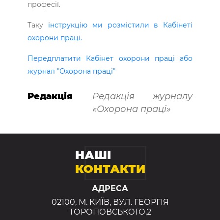
професії.
Таку
інструкцію ми розмістили в Кабінеті
охорони праці.
Передплатити Кабінет охорони праці або
журнал "Охорона праці"
Редакція
Редакція журналу
«Охорона праці»
НАШІ
КОНТАКТИ
АДРЕСА
02100, М. КИЇВ, ВУЛ. ГЕОРГІЯ
ТОРОПОВСЬКОГО,2