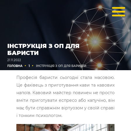
ІНСТРУКЦІЯ З ОП ДЛЯ
БАРИСТИ
21.11.2022
ГОЛОВНА
1
ІНСТРУКЦІЯ З ОП ДЛЯ БАРИСТИ
Професія баристи сьогодні стала масовою.
Це фахівець з приготування кави та кавових
напоїв. Кавовий майстер повинен не просто
вміти приготувати еспресо або капучіно, він
має бути справжнім віртуозом у своїй справі
і тонким психологом.