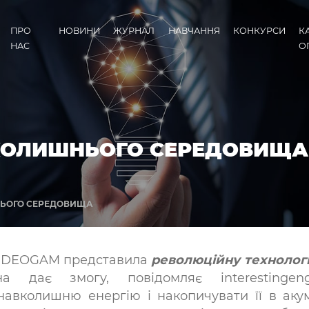
ПРО
НОВИНИ
ЖУРНАЛ
НАВЧАННЯ
КОНКУРСИ
К
НАС
О
ВКОЛИШНЬОГО СЕРЕДОВИЩА
НЬОГО СЕРЕДОВИЩА
я DEOGAM представила
революційну технологі
а дає змогу, повідомляє interestingengin
авколишню енергію і накопичувати її в акуму