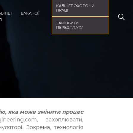
КАБІНЕТ ОХОРОНИ
ПРАЦІ
АБІНЕТ
ВАКАНСІЇ
П
ЗАМОВИТИ
ПЕРЕДПЛАТУ
ю, яка може змінити процес
eering.com, захоплю­вати,
ляторі. Зокрема, технологія