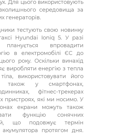
рух. Для цього використовують
навколишнього середовища за
х генераторів.
дники тестують свою новинку
аксі Hyundai Ioniq 5. У разі
у планується впровадити
огію в електромобілі ЄС до
цього року. Оскільки винахід
яє виробляти енергію з тепла
 тіла, використовувати його
 також у смартфонах,
одинниках, фітнес-трекерах
х пристроях, які ми носимо. У
онах екрани можуть також
увати функцію сонячних
ей, що подовжує термін
 акумулятора протягом дня.