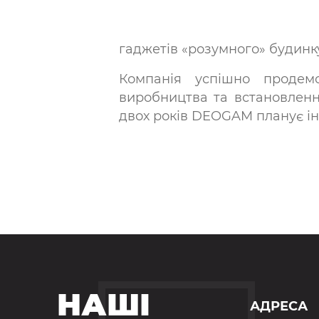
гаджетів «розумного» будинку
Компанія успішно продем
виробництва та встановленн
двох років DEOGAM планує інт
НАШІ
АДРЕСА