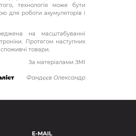
того, технологія може бути
ою для роботи акумуляторів і
реджена на масштабуванні
троніки. Протягом наступних
 споживчі товари.
За матеріалами ЗМІ
ліст
Фандєєв Олександр
E-MAIL