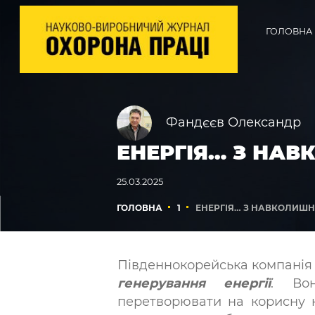
ГОЛОВНА
Фандєєв Олександр
ЕНЕРГІЯ… З НА
25.03.2025
ГОЛОВНА
1
ЕНЕРГІЯ… З НАВКОЛИШ
Південнокорейська компані
генерування енергії
. Вон
перетворювати на корисну н