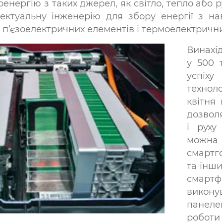
енергію з таких джерел, як світло, тепло або 
лектуальну інженерію для збору енергії з 
п’єзоелектричних елементів і термоелектрични
Винахі
у 500 т
успіх
технол
квітня 
дозвол
і руху
можна
смартг
та інши
смартф
викон
панел
роботи