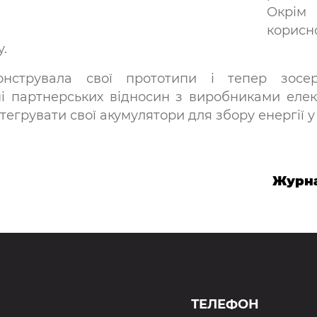
Окрім 
корисн
.
онструвала свої прототипи і тепер зосе
і партнерських відносин з виробниками елек
егрувати свої акумулятори для збору енергії у
Журна
ТЕЛЕФОН