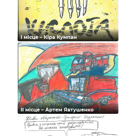
I місце – Кіра Кумпан
II місце – Артем Явтушенко