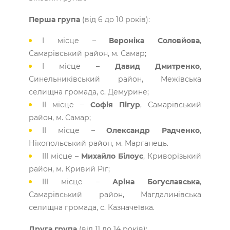
Перша група
(від 6 до 10 років):
I місце –
Вероніка Соловйова
,
Самарівський район, м. Самар;
I місце –
Давид Дмитренко
,
Синельниківський район, Межівська
селищна громада, с. Демурине;
II місце –
Софія Пігур
, Самарівський
район, м. Самар;
II місце –
Олександр Радченко
,
Нікопольський район, м. Марганець.
III місце –
Михайло Білоус
, Криворізький
район, м. Кривий Ріг;
III місце –
Аріна Богуславська
,
Самарівський район, Магдалинівська
селищна громада, с. Казначеївка.
Друга група
(від 11 до 14 років):