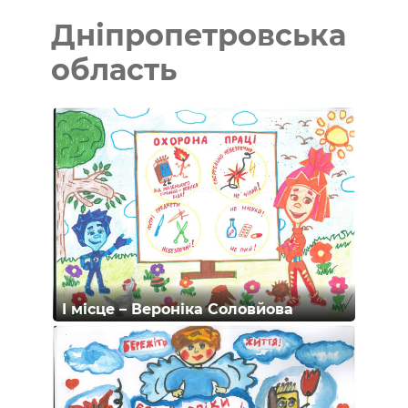
Дніпропетровська
область
I місце – Вероніка Соловйова