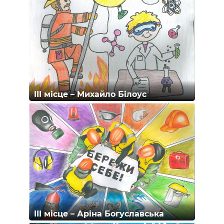
III місце – Михайло Білоус
III місце – Аріна Богуславська