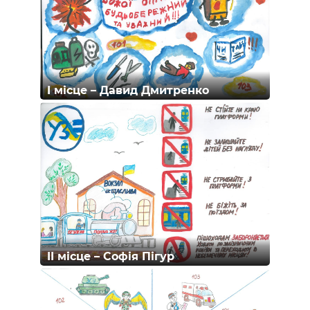
I місце – Давид Дмитренко
II місце – Софія Пігур