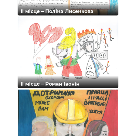
II місце – Поліна Лисенкова
II місце – Роман Івонін