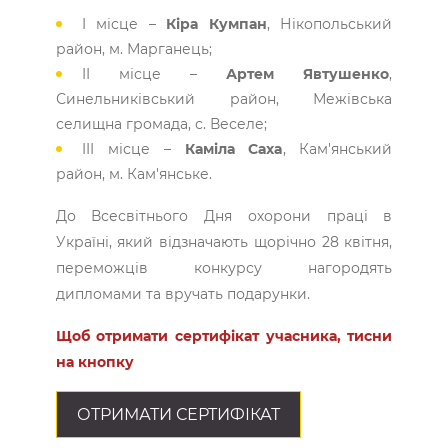
I місце –
Кіра Кумпан
, Нікопольський
район, м. Марганець;
II місце –
Артем Явтушенко
,
Синельниківський район, Межівська
селищна громада, с. Веселе;
III місце –
Каміла Саха
, Кам'янський
район, м. Кам'янське.
До Всесвітнього Дня охорони праці в
Україні, який відзначають щорічно 28 квітня,
переможців конкурсу нагородять
дипломами та вручать подарунки.
Щоб отримати сертифікат учасника, тисни
на кнопку
ОТРИМАТИ СЕРТИФІКАТ