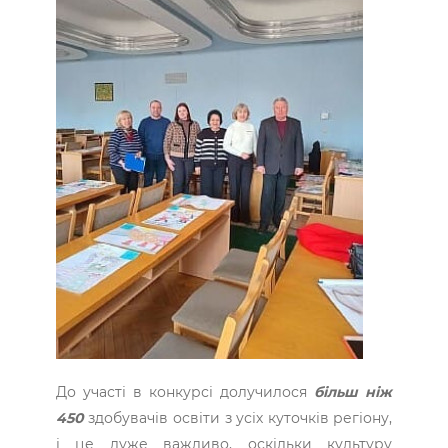
До участі в конкурсі долучилося
більш ніж
450
здобувачів освіти з усіх куточків регіону,
і це дуже важливо, оскільки культуру