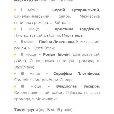
I місце –
Сергій Хуторянський
,
Синельниківський район, Межівська
селищна громада, с. Райполе;
I місце –
Христина Гордієнко
,
Нікопольський район, м. Марганець;
II місце –
Поліна Лисенкова
, Кам'янський
район, м. Жовті Води;
II місце –
Роман Івонін
, Дніпровський
район, Солонянська селищна громада, с.
Василівка;
III місце –
Серафіма Плотнікова
,
Самарівський район, м. Самар;
ІІІ місце –
Владислав Захаров
,
Синельниківський район, Раївська сільська
громада, с. Михайлівка.
Третя група
(від 15 до 18 років):